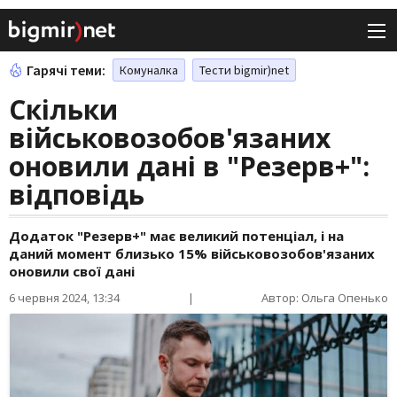
Гарячі теми:
Комуналка
Тести bigmir)net
Скільки
військовозобов'язаних
оновили дані в "Резерв+":
відповідь
Додаток "Резерв+" має великий потенціал, і на
даний момент близько 15% військовозобов'язаних
оновили свої дані
6 червня 2024, 13:34
|
Автор: Ольга Опенько