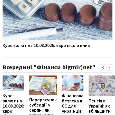
Курс валют на 10.08.2026: євро пішло вниз
Всередині "Фінанси bigmir)net"
Курс
Фінансова
Перерахунок
Пенсія в
валют на
безпека в
субсидії у
Україні: як
10.08.2026:
ЄС для
серпні: як
збільшити
євро
українців: