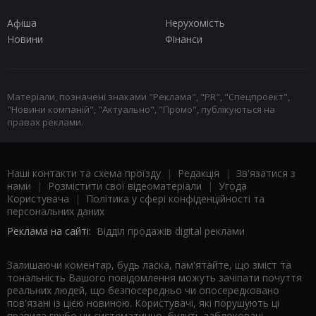
Афіша
Нерухомість
Новини
Фінанси
Матеріали, позначені знаками "Реклама", "PR", "Спецпроект",
"Новини компаній", "Актуально", "Промо", публікуються на
правах реклами.
Наші контакти та схема проїзду
|
Редакція
|
Зв'язатися з
нами
|
Розмістити свої відеоматеріали
|
Угода
Користувача
|
Політика у сфері конфіденційності та
персональних даних
Реклама на сайті:
Відділ продажів digital реклами
Залишаючи коментар, будь ласка, пам'ятайте, що зміст та
тональність Вашого повідомлення можуть зачіпати почуття
реальних людей, що безпосередньо чи опосередковано
пов'язані із цією новиною. Користувачі, які порушують ці
правила грубо чи систематично, будуть заблоковані.