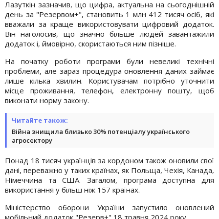
Лазуткін зазначив, що цифра, актуальна на сьогоднішній
день за "Резервом+", становить 1 млн 412 тисяч осіб, які
вважали за краще використовувати цифровий додаток.
Він наголосив, що значно більше людей завантажили
додаток і, ймовірно, скористаються ним пізніше.
На початку роботи програми були невеликі технічні
проблеми, але зараз процедура оновлення даних займає
лише кілька хвилин. Користувачам потрібно уточнити
місце проживання, телефон, електронну пошту, щоб
виконати норму закону.
Читайте також:
Війна знищила близько 30% потенціалу українського
агросектору
Понад 18 тисяч українців за кордоном також оновили свої
дані, переважно у таких країнах, як Польща, Чехія, Канада,
Німеччина та США. Загалом, програма доступна для
використання у більш ніж 157 країнах.
Міністерство оборони України запустило оновлений
мобільний додаток "Резерв+" 18 травня 2024 року.