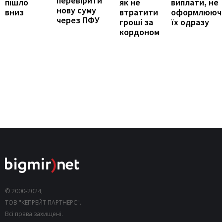
перевірити
виплати, не
пішло
як не
нову суму
оформлююч
вниз
втратити
через ПФУ
їх одразу
гроші за
кордоном
© 2000-2024,
ТОВ "КЕПРЕЙТ ПАРТНЕРС".
Всі права захищені.