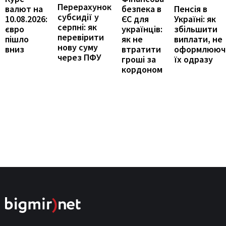
Перерахунок
Пенсія в
валют на
безпека в
субсидії у
Україні: як
10.08.2026:
ЄС для
серпні: як
збільшити
євро
українців:
перевірити
виплати, не
пішло
як не
нову суму
оформлююч
вниз
втратити
через ПФУ
їх одразу
гроші за
кордоном