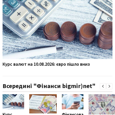
Курс валют на 10.08.2026: євро пішло вниз
Всередині "Фінанси bigmir)net"
Курс
Фінансова