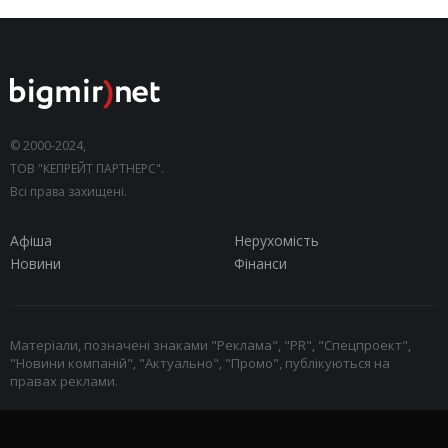
© 2000-2024,
ТОВ "КЕПРЕЙТ ПАРТНЕРС".
Всі права захищені.
Афіша
Нерухомість
Новини
Фінанси
Матеріали, позначені знаками "Реклама", "PR", "Спецпроект",
"Новини компаній", "Актуально", "Промо", публікуються на
правах реклами.