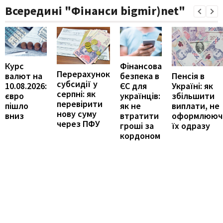
Всередині "Фінанси bigmir)net"
Курс
Фінансова
Перерахунок
Пенсія в
валют на
безпека в
субсидії у
Україні: як
10.08.2026:
ЄС для
серпні: як
збільшити
євро
українців:
перевірити
виплати, не
пішло
як не
нову суму
оформлююч
вниз
втратити
через ПФУ
їх одразу
гроші за
кордоном