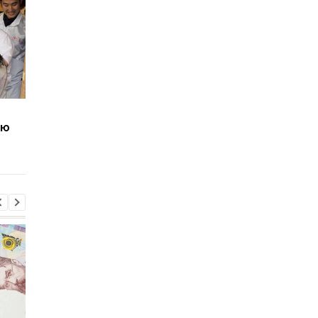
Дорогой доллар,
73% украинцев не
ую
бензин по 100 гривен и
хватает денег до
рост цен: что ждет
зарплаты: инфляция
украинцев в августе
съедает доходы