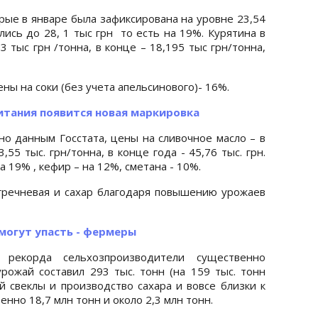
рые в январе была зафиксирована на уровне 23,54
ись до 28, 1 тыс грн то есть на 19%. Курятина в
 тыс грн /тонна, в конце – 18,195 тыс грн/тонна,
ы на соки (без учета апельсинового)- 16%.
итания появится новая маркировка
но данным Госстата, цены на сливочное масло – в
,55 тыс. грн/тонна, в конце года - 45,76 тыс. грн.
 19% , кефир – на 12%, сметана - 10%.
гречневая и сахар благодаря повышению урожаев
могут упасть - фермеры
 рекорда сельхозпроизводители существенно
рожай составил 293 тыс. тонн (на 159 тыс. тонн
й свеклы и производство сахара и вовсе близки к
нно 18,7 млн тонн и около 2,3 млн тонн.