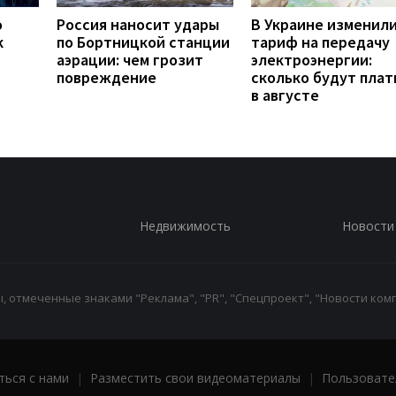
о
Россия наносит удары
В Украине изменил
к
по Бортницкой станции
тариф на передачу
аэрации: чем грозит
электроэнергии:
повреждение
сколько будут плат
в августе
Недвижимость
Новости
 отмеченные знаками "Реклама", "PR", "Спецпроект", "Новости комп
ться с нами
|
Разместить свои видеоматериалы
|
Пользовате