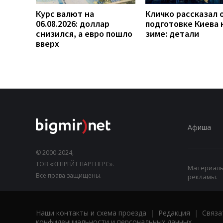
Курс валют на
Кличко рассказал 
06.08.2026: доллар
подготовке Киева 
снизился, а евро пошло
зиме: детали
вверх
Афиша
© 2000-2024,
ТОВ «КЕПРЕЙТ ПАРТНЕРС».
Материалы,
Все права защищены.
рекламы.
Наши контакты и схема проезда
|
Редакция
|
Связа
конфиденциальности и персональных данных