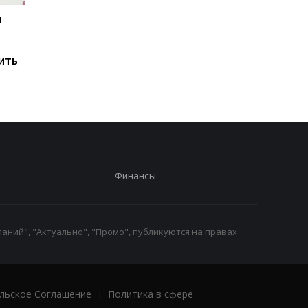
и
Мировые запасы
Остановка морского
топлива почти
коридора может
исчерпаны: эксперт
привести к снижени
ить
предупредил о рисках
производства
для Украины
железной руды
Финансы
аний", "Актуально", "Промо", публикуются на правах
льское Соглашение
|
Политика в сфере