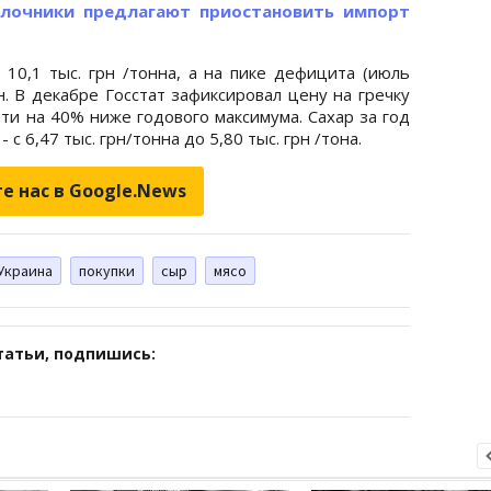
олочники предлагают приостановить импорт
 10,1 тыс. грн /тонна, а на пике дефицита (июль
н. В декабре Госстат зафиксировал цену на гречку
очти на 40% ниже годового максимума. Сахар за год
 6,47 тыс. грн/тонна до 5,80 тыс. грн /тона.
е нас в Google.News
Украина
покупки
сыр
мясо
татьи, подпишись: