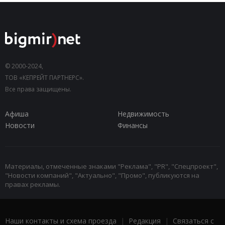
© 2000-2024,
ТОВ «КЕПРЕЙТ ПАРТНЕРС».
Все права защищены.
Афиша
Недвижимость
Новости
Финансы
Материалы, отмеченные знаками "Реклама", "PR", "Спецпроект",
"Новости компаний", "Актуально", "Промо", публикуются на
правах рекламы.
Наши контакты и схема проезда
|
Редакция
|
Связаться с