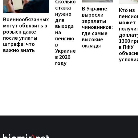
Сколько
стажа
В Украине
Кто из
нужно
выросли
пенсио
Военнообязанных
для
зарплаты
может
могут объявить в
выхода
чиновников:
получи
розыск даже
на
где самые
доплат
после уплаты
пенсию
высокие
1300 гр
штрафа: что
в
оклады
в ПФУ
важно знать
Украине
объясн
в 2026
услови
году