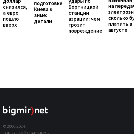
доллар
удары по
подготовке
на переда
снизился,
Бортницкой
Киева к
электроэн
а евро
станции
зиме:
сколько б
пошло
аэрации: чем
детали
платить в
вверх
грозит
августе
повреждение
© 2000-2024,
ТОВ «КЕПРЕЙТ ПАРТНЕРС».