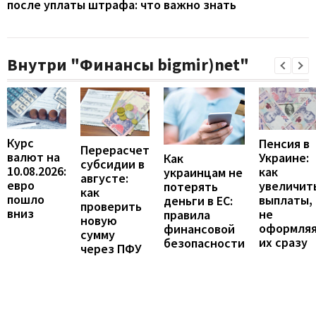
после уплаты штрафа: что важно знать
Внутри "Финансы bigmir)net"
Курс
Пенсия в
Перерасчет
валют на
Украине:
Как
субсидии в
10.08.2026:
как
украинцам не
августе:
евро
увеличит
потерять
как
пошло
выплаты,
деньги в ЕС:
проверить
вниз
не
правила
новую
оформля
финансовой
сумму
их сразу
безопасности
через ПФУ