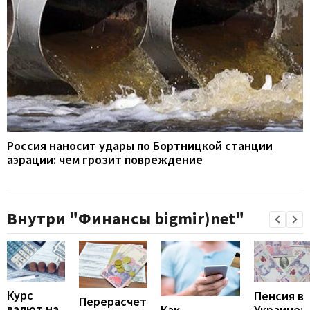
Россия наносит удары по Бортницкой станции
аэрации: чем грозит повреждение
Внутри "Финансы bigmir)net"
Курс
Пенсия в
Перерасчет
валют на
Украине:
Как