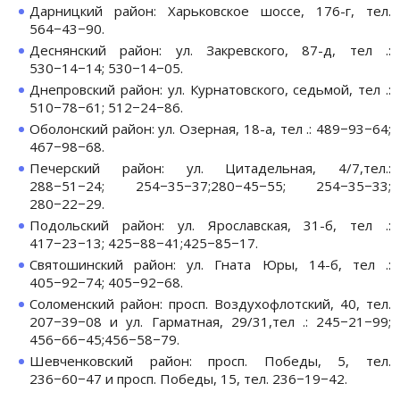
Дарницкий район: Харьковское шоссе, 176-г, тел.
564−43−90.
Деснянский район: ул. Закревского, 87-д, тел .:
530−14−14; 530−14−05.
Днепровский район: ул. Курнатовского, седьмой, тел .:
510−78−61; 512−24−86.
Оболонский район: ул. Озерная, 18-а, тел .: 489−93−64;
467−98−68.
Печерский район: ул. Цитадельная, 4/7,тел.:
288−51−24; 254−35−37;280−45−55; 254−35−33;
280−22−29.
Подольский район: ул. Ярославская, 31-б, тел .:
417−23−13; 425−88−41;425−85−17.
Святошинский район: ул. Гната Юры, 14-б, тел .:
405−92−74; 405−92−68.
Соломенский район: просп. Воздухофлотский, 40, тел.
207−39−08 и ул. Гарматная, 29/31,тел .: 245−21−99;
456−66−45;456−58−79.
Шевченковский район: просп. Победы, 5, тел.
236−60−47 и просп. Победы, 15, тел. 236−19−42.