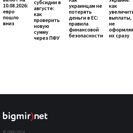
субсидии в
10.08.2026:
как
украинцам не
августе:
евро
увеличит
потерять
как
пошло
выплаты,
деньги в ЕС:
проверить
вниз
не
правила
новую
оформля
финансовой
сумму
их сразу
безопасности
через ПФУ
© 2000-2024,