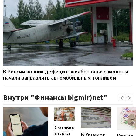
В России возник дефицит авиабензина: самолеты
начали заправлять автомобильным топливом
Внутри "Финансы bigmir)net"
Сколько
стажа
В Украине
Кто из