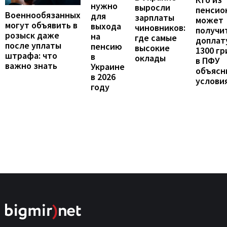
нужно
выросли
пенсио
Военнообязанных
для
зарплаты
может
могут объявить в
выхода
чиновников:
получи
розыск даже
на
где самые
доплат
после уплаты
пенсию
высокие
1300 гр
штрафа: что
в
оклады
в ПФУ
важно знать
Украине
объясн
в 2026
услови
году