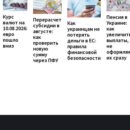
Курс
Пенсия в
Перерасчет
валют на
Украине:
Как
субсидии в
10.08.2026:
как
украинцам не
августе:
евро
увеличит
потерять
как
пошло
выплаты,
деньги в ЕС:
проверить
вниз
не
правила
новую
оформля
финансовой
сумму
их сразу
безопасности
через ПФУ