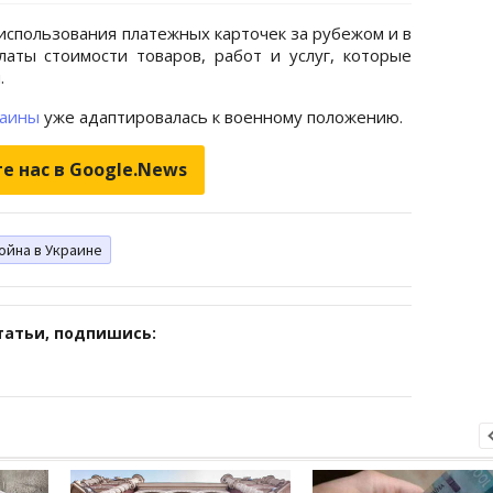
использования платежных карточек за рубежом и в
аты стоимости товаров, работ и услуг, которые
.
раины
уже адаптировалась к военному положению.
е нас в Google.News
ойна в Украине
татьи, подпишись: