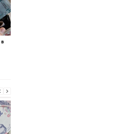
 в
Курс валют на
Экономисты
30.07.2026: доллар
рассказали, в какой
немного снизился
валюте хранить
сбережения и стоит
сейчас продавать
доллары