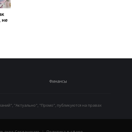
ак
Проезд по 30 грн в
Выплата 3100 грн ко
 не
Киеве: почему
Дню Независимости
работники с низкими
кому нужно подать
зарплатами уходят с
заявление в ПФУ
работы
Финансы
аний", "Актуально", "Промо", публикуются на правах
льское Соглашение
|
Политика в сфере