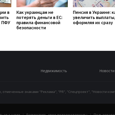
дии в
Как украинцам не
Пенсия в Украине: к
рить
потерять деньги в ЕС:
увеличить выплаты,
з ПФУ
правила финансовой
оформляя их сразу
безопасности
Недвижимость
Новости
 отмеченные знаками "Реклама", "PR", "Спецпроект", "Новости комп
ться с нами
|
Разместить свои видеоматериалы
|
Пользовате