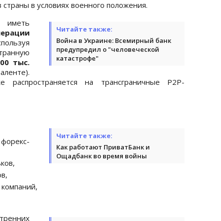
з страны в условиях военного положения.
т иметь
Читайте также:
ерации
Война в Украине: Всемирный банк
пользуя
предупредил о "человеческой
ранную
катастрофе"
00 тыс.
енте).
е распространяется на трансграничные P2P-
Читайте также:
форекс-
Как работают ПриватБанк и
Ощадбанк во время войны
ков,
в,
 компаний,
енних