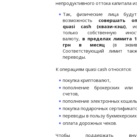
непродуктивного оттока капитала и
Так, физические лица буду
возможность
совершать оп
quasi cash (квази-кэш)
, ис
только собственную иност
валюту,
в пределах лимита 1
грн в месяц
(в эквивал
Соответствующий лимит такж
переводы.
К операциям quasi cash относятся:
покупка криптовалют,
пополнение брокерских или 
счетов,
пополнение электронных кошель
покупка подарочных сертификато
переводы в пользу букмекерских
оплата дорожных чеков.
Чтобы поддержать внутр