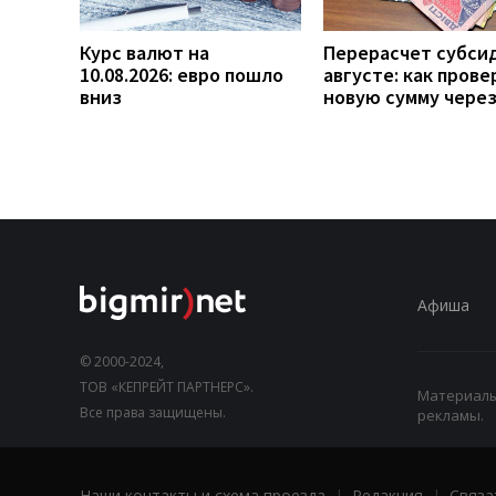
Курс валют на
Перерасчет субси
10.08.2026: евро пошло
августе: как прове
вниз
новую сумму чере
Афиша
© 2000-2024,
ТОВ «КЕПРЕЙТ ПАРТНЕРС».
Материалы,
Все права защищены.
рекламы.
Наши контакты и схема проезда
|
Редакция
|
Связа