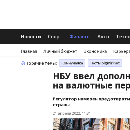
Новости
Спорт
Финансы
Авто
Техн
Главная
Личный бюджет
Экономика
Карьера
Горячие темы:
Коммуналка
Тесты bigmir)net
НБУ ввел допол
на валютные пе
Регулятор намерен предотврати
страны
21 апреля 2022, 11:31