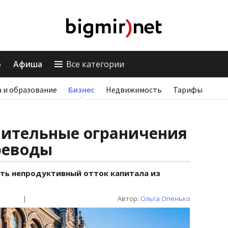
о
Афиша
Все категории
 и образование
Бизнес
Недвижимость
Тарифы
нительные ограничения
реводы
ть непродуктивный отток капитала из
|
Автор:
Ольга Опенько