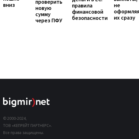
проверить
вниз
не
правила
новую
оформля
финансовой
сумму
их сразу
безопасности
через ПФУ
© 2000-2024,
ТОВ «КЕПРЕЙТ ПАРТНЕРС».
Все права защищены.