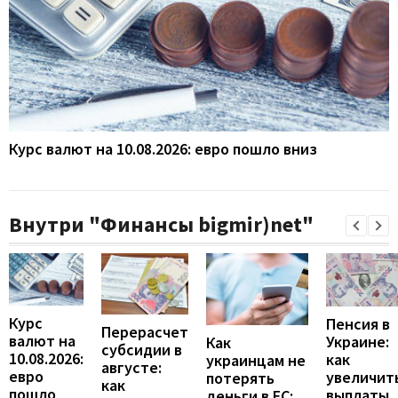
Курс валют на 10.08.2026: евро пошло вниз
Внутри "Финансы bigmir)net"
Курс
Пенсия в
Перерасчет
валют на
Украине:
Как
субсидии в
10.08.2026:
как
украинцам не
августе:
евро
увеличит
потерять
как
пошло
выплаты,
деньги в ЕС: