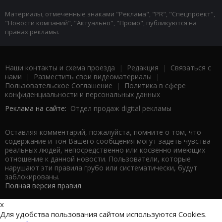
Материалы, отмеченные знаками "Реклама", "PR", "Спецпроект",
"Новости компаний", "Актуально", "Промо", публикуются на
правах рекламы.
Наши контакты и схема проезда
|
Редакция
|
Связаться с
нами
|
Разместить свои видеоматериалы
|
Пользовательское Соглашение
|
Политика в сфере
конфиденциальности и персональных данных
Реклама на сайте:
Отдел продаж digital рекламы
Оставляя комментарий, пожалуйста, помните о том, что
содержание и тон Вашего сообщения могут задеть чувства
реальных людей, непосредственно или косвенно имеющих
отношение к данной новости. Пользователи, которые
нарушают эти правила грубо или систематически, будут
заблокированы.
Полная версия правил
x
Для удобства пользования сайтом используются Cookies.