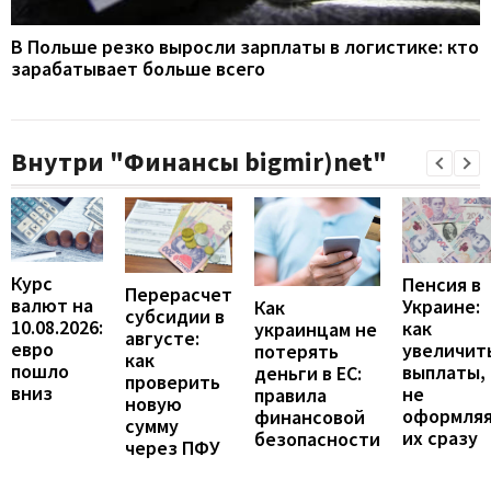
В Польше резко выросли зарплаты в логистике: кто
зарабатывает больше всего
Внутри "Финансы bigmir)net"
Курс
Пенсия в
Перерасчет
валют на
Украине:
Как
субсидии в
10.08.2026:
как
украинцам не
августе:
евро
увеличит
потерять
как
пошло
выплаты,
деньги в ЕС:
проверить
вниз
не
правила
новую
оформля
финансовой
сумму
их сразу
безопасности
через ПФУ