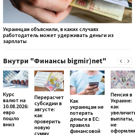
Украинцам объяснили, в каких случаях
работодатель может удерживать деньги из
зарплаты
Внутри "Финансы bigmir)net"
Курс
Пенсия в
Перерасчет
валют на
Украине:
Как
субсидии в
10.08.2026:
как
украинцам не
августе:
евро
увеличит
потерять
как
пошло
выплаты,
деньги в ЕС:
проверить
вниз
не
правила
новую
оформля
финансовой
сумму