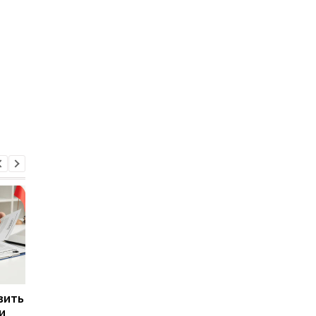
вить
Самые конкурентные
Украинцам объяснили
и
профессии в Украине:
каких случаях