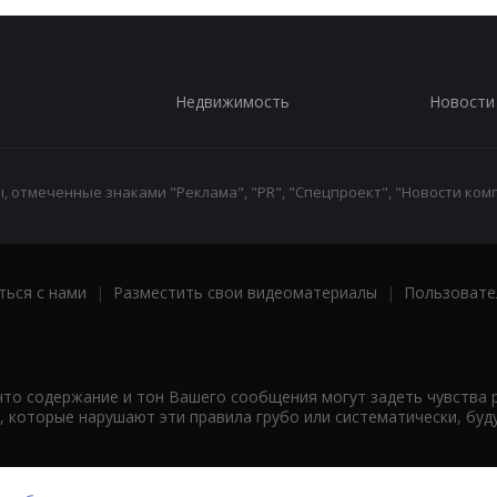
Недвижимость
Новости
 отмеченные знаками "Реклама", "PR", "Спецпроект", "Новости комп
ться с нами
|
Разместить свои видеоматериалы
|
Пользовате
что содержание и тон Вашего сообщения могут задеть чувства 
 которые нарушают эти правила грубо или систематически, буд