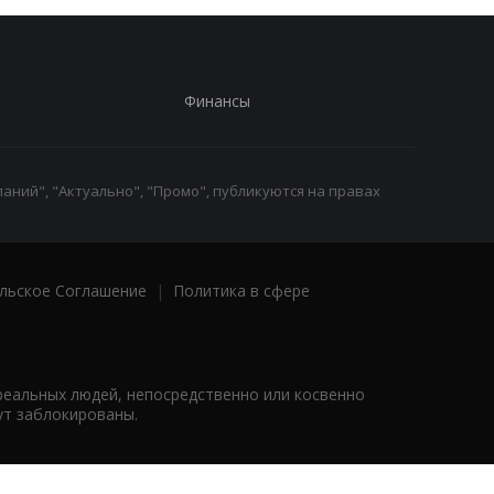
Финансы
аний", "Актуально", "Промо", публикуются на правах
льское Соглашение
|
Политика в сфере
реальных людей, непосредственно или косвенно
ут заблокированы.