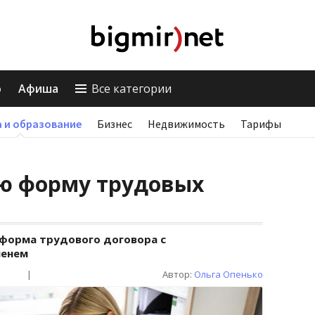
о
Афиша
Все категории
 и образование
Бизнес
Недвижимость
Тарифы
ую форму трудовых
 форма трудового договора с
менем
|
Автор:
Ольга Опенько