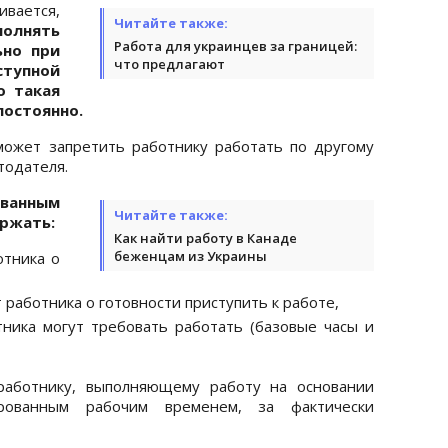
ивается,
Читайте также:
полнять
Работа для украинцев за границей:
ьно при
что предлагают
тупной
о такая
постоянно.
может запретить работнику работать по другому
тодателя.
ованным
Читайте также:
ржать:
Как найти работу в Канаде
беженцам из Украины
отника о
 работника о готовности приступить к работе,
тника могут требовать работать (базовые часы и
 работнику, выполняющему работу на основании
рованным рабочим временем, за фактически