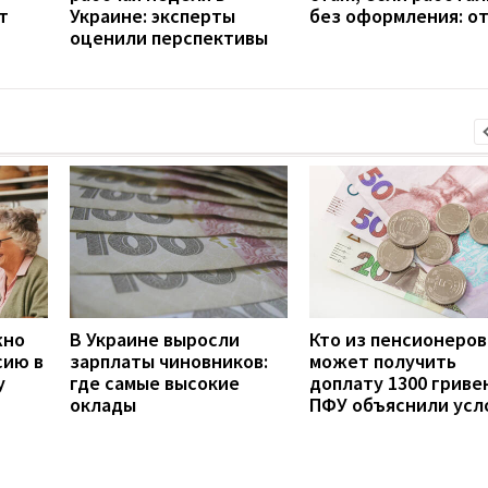
т
Украине: эксперты
без оформления: о
оценили перспективы
жно
В Украине выросли
Кто из пенсионеров
сию в
зарплаты чиновников:
может получить
у
где самые высокие
доплату 1300 гривен
оклады
ПФУ объяснили усл