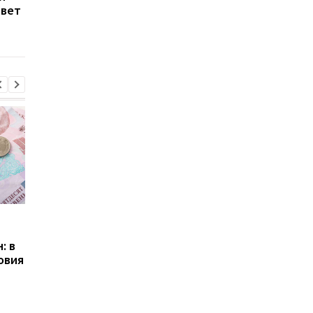
твет
где больше всего
работодатель може
откликов на вакансии
удерживать деньги 
зарплаты
Пенсии для украинцев в
Банки усилили
Польше: кто может
контроль переводов:
: в
получать выплаты
какие операции мог
овия
заблокировать карт