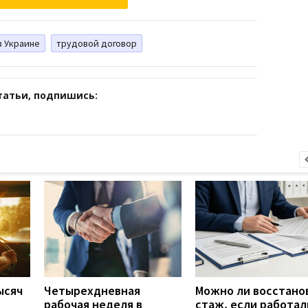
в Украине
трудовой договор
татьи, подпишись:
ысяч
Четырехдневная
Можно ли восстано
рабочая неделя в
стаж, если работал