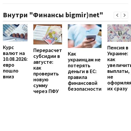
Внутри "Финансы bigmir)net"
Курс
Пенсия в
Перерасчет
валют на
Украине:
Как
субсидии в
10.08.2026:
как
украинцам не
августе:
евро
увеличит
потерять
как
пошло
выплаты,
деньги в ЕС:
проверить
вниз
не
правила
новую
оформля
финансовой
сумму
их сразу
безопасности
через ПФУ