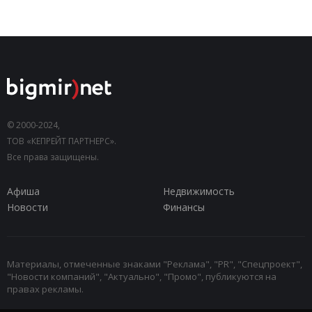
© 2000-2024,
ТОВ «КЕПРЕЙТ ПАРТНЕРС».
Все права защищены.
Афиша
Недвижимость
Новости
Финансы
Материалы, отмеченные знаками "Реклама", "PR", "Спецпроект",
"Новости компаний", "Актуально", "Промо", публикуются на
правах рекламы.