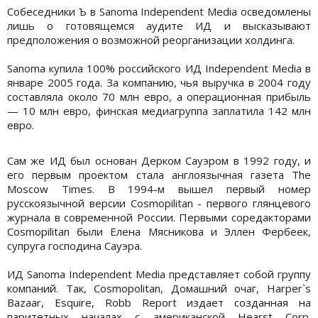
Собеседники Ъ в Sanoma Independent Media осведомлены
лишь о готовящемся аудите ИД и высказывают
предположения о возможной реорганизации холдинга.
Sanoma купила 100% российского ИД Independent Media в
январе 2005 года. За компанию, чья выручка в 2004 году
составляла около 70 млн евро, а операционная прибыль
— 10 млн евро, финская медиагруппа заплатила 142 млн
евро.
Сам же ИД был основан Дерком Сауэром в 1992 году, и
его первым проектом стала англоязычная газета The
Moscow Times. В 1994-м вышел первый номер
русскоязычной версии Cosmopilitan - первого глянцевого
журнала в современной России. Первыми соредакторами
Cosmopilitan были Елена Мясникова и Эллен Фербеек,
супруга господина Сауэра.
ИД Sanoma Independent Media представляет собой группу
компаний. Так, Cosmopolitan, Домашний очаг, Harper`s
Bazaar, Esquire, Robb Report издает созданная на
паритетных началах с американской Hearst Corp.