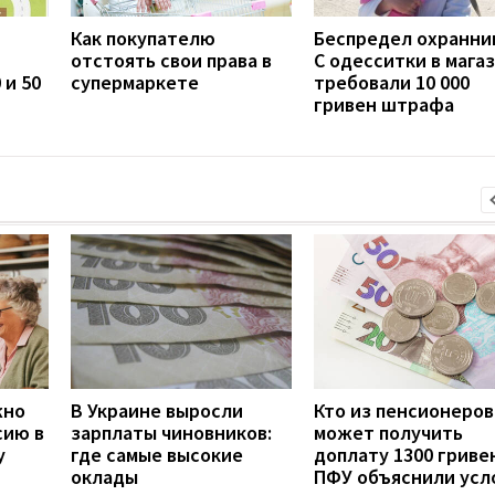
Как покупателю
Беспредел охранни
отстоять свои права в
С одесситки в мага
 и 50
супермаркете
требовали 10 000
гривен штрафа
жно
В Украине выросли
Кто из пенсионеров
сию в
зарплаты чиновников:
может получить
у
где самые высокие
доплату 1300 гривен
оклады
ПФУ объяснили усл