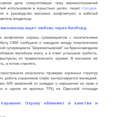
самом деле спекулятивную тему взаимоотношений
елей использовали в корыстных целях, пишет
Сегодня
.
ия и руководство магазина конфликтуют, а избитый
авитель владельца.
 миллионер ищет любовь через билборд
 конфликтах охраны супермаркетов с посетителями
убботу СМИ сообщали о скандале между покупателями
ной супермаркета "Шереметьевский" на Краснозвездном
ребовали жалобную книгу, а в ответ услышали грубость,
 выстрелы из травматического оружия. В магазине же
ть, а потом стрелять.
спространила результаты проверки охранных структур
 что работа охранников слабо контролируется милицией.
лее 400 заявлений от граждан о нарушении их прав и
ько в одном из крупных ТРЦ на Одесской площади
 Караване: Охрану обвиняют в хамстве и