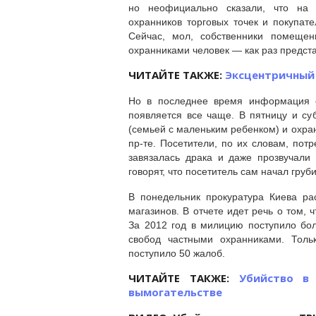
но неофициально сказали, что на 
охранников торговых точек и покупат
Сейчас, мол, собственники помещен
охранниками человек — как раз предст
ЧИТАЙТЕ ТАКЖЕ:
Эксцентричный
Но в последнее время информация о
появляется все чаще. В пятницу и с
(семьей с маленьким ребенком) и охра
пр-те. Посетители, по их словам, пот
завязалась драка и даже прозвучали
говорят, что посетитель сам начал груби
В понедельник прокуратура Киева ра
магазинов. В отчете идет речь о том,
За 2012 год в милицию поступило бо
свобод частными охранниками. Тол
поступило 50 жалоб.
ЧИТАЙТЕ ТАКЖЕ:
Убийство в
вымогательстве