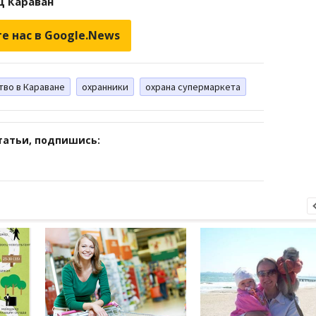
Ц Караван
е нас в Google.News
тво в Караване
охранники
охрана супермаркета
татьи, подпишись: