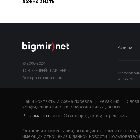
важно знать
Афиша
© 2000-2024,
ТОВ «КЕПРЕЙТ ПАРТНЕРС».
Материалы,
Все права защищены.
рекламы.
Наши контакты и схема проезда
|
Редакция
|
Связа
конфиденциальности и персональных данных
Реклама на сайте:
Отдел продаж digital рекламы
Оставляя комментарий, пожалуйста, помните о том, 
имеющих отношение к данной новости. Пользователи,