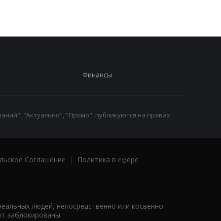
Финансы
аний", "Актуально", "Промо", публикуются на правах
льское Соглашение
|
Политика в сфере
реальных людей, непосредственно или косвенно
ут заблокированы.