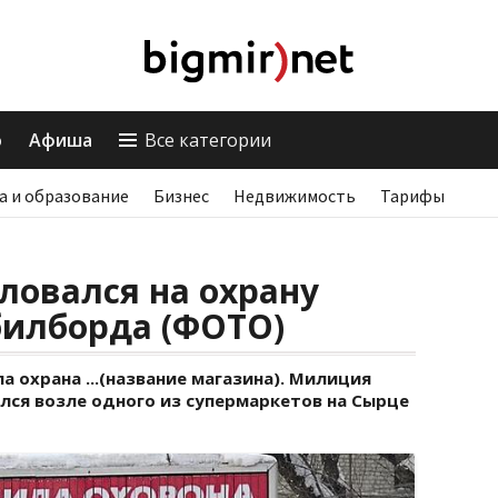
о
Афиша
Все категории
а и образование
Бизнес
Недвижимость
Тарифы
ловался на охрану
билборда (ФОТО)
 охрана ...(название магазина). Милиция
лся возле одного из супермаркетов на Сырце