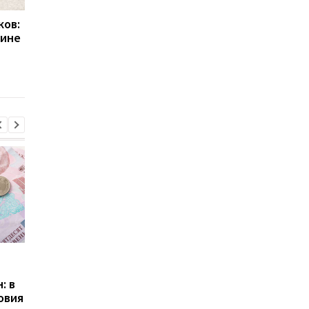
ков:
Яйца по 85 грн и сыр по
Управление госохра
зине
580 грн: как изменились
закупило элитные
цены в украинских
внедорожники: скол
супермаркетах к
потрачено
Пасхе-2026
Пенсии для украинцев в
Банки усилили
Польше: кто может
контроль переводов:
: в
получать выплаты
какие операции мог
овия
заблокировать карт