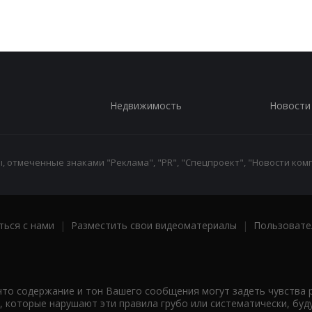
Недвижимость
Новости
 отмеченные знаками "Реклама", "PR", "Спецпроект", "Новости комп
ться с нами
|
Разместить свои видеоматериалы
|
Пользовате
что содержание и тон Вашего сообщения могут задеть чувства 
 которые нарушают эти правила грубо или систематически, буд