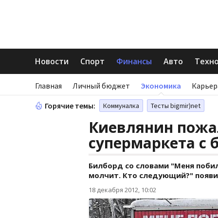
Новости
Спорт
Финансы
Авто
Техн
Главная
Личный бюджет
Экономика
Карьер
Горячие темы:
Коммуналка
Тесты bigmir)net
Киевлянин пожа
супермаркета с 
Билборд со словами "Меня побила
молчит. Кто следующий?" появи
18 декабря 2012, 10:02