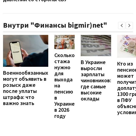
Внутри "Финансы bigmir)net"
Сколько
стажа
В Украине
Кто из
нужно
выросли
пенсио
Военнообязанных
для
зарплаты
может
могут объявить в
выхода
чиновников:
получи
розыск даже
на
где самые
доплат
после уплаты
пенсию
высокие
1300 гр
штрафа: что
в
оклады
в ПФУ
важно знать
Украине
объясн
в 2026
услови
году