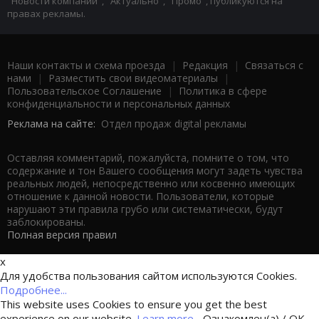
"Новости компаний", "Актуально", "Промо", публикуются на
правах рекламы.
Наши контакты и схема проезда
|
Редакция
|
Связаться с
нами
|
Разместить свои видеоматериалы
|
Пользовательское Соглашение
|
Политика в сфере
конфиденциальности и персональных данных
Реклама на сайте:
Отдел продаж digital рекламы
Оставляя комментарий, пожалуйста, помните о том, что
содержание и тон Вашего сообщения могут задеть чувства
реальных людей, непосредственно или косвенно имеющих
отношение к данной новости. Пользователи, которые
нарушают эти правила грубо или систематически, будут
заблокированы.
Полная версия правил
x
Для удобства пользования сайтом используются Cookies.
Подробнее...
This website uses Cookies to ensure you get the best
experience on our website.
Learn more...
Ознакомлен(а) / OK