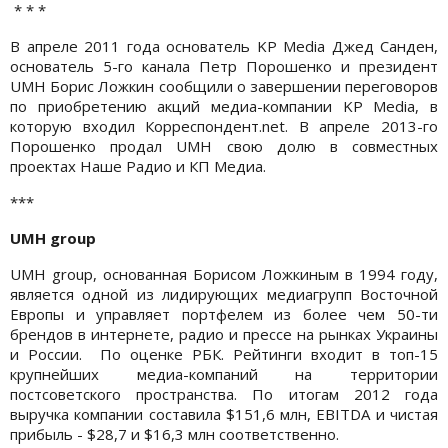
* * *
В апреле 2011 года основатель KP Media Джед Санден,
основатель 5-го канала Петр Порошенко и президент
UMH Борис Ложкин сообщили о завершении переговоров
по приобретению акций медиа-компании KP Media, в
которую входил Корреспондент.net. В апреле 2013-го
Порошенко продал UMH свою долю в совместных
проектах Наше Радио и КП Медиа.
***
UMH group
UMH group, основанная Борисом Ложкиным в 1994 году,
является одной из лидирующих медиагрупп Восточной
Европы и управляет портфелем из более чем 50-ти
брендов в интернете, радио и прессе на рынках Украины
и России. По оценке РБК. Рейтинги входит в топ-15
крупнейших медиа-компаний на территории
постсоветского пространства. По итогам 2012 года
выручка компании составила $151,6 млн, EBITDA и чистая
прибыль - $28,7 и $16,3 млн соответственно.