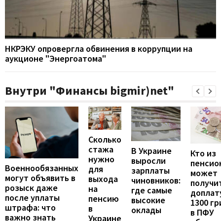
НКРЭКУ опровергла обвинения в коррупции на
аукционе "Энергоатома"
Внутри "Финансы bigmir)net"
Сколько
стажа
В Украине
Кто из
нужно
выросли
пенсио
Военнообязанных
для
зарплаты
может
могут объявить в
выхода
чиновников:
получи
розыск даже
на
где самые
доплат
после уплаты
пенсию
высокие
1300 гр
штрафа: что
в
оклады
в ПФУ
важно знать
Украине