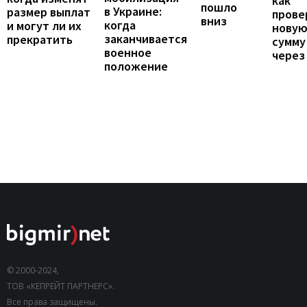
как
пошло
в Украине:
размер выплат
прове
вниз
когда
и могут ли их
нову
заканчивается
прекратить
сумму
военное
через
положение
© 2000-2024,
ТОВ «КЕПРЕЙТ ПАРТНЕРС».
Все права защищены.