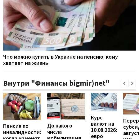
Что можно купить в Украине на пенсию: кому
хватает на жизнь
Внутри "Финансы bigmir)net"
Курс
Перер
валют на
До какого
Пенсия по
субси
10.08.2026:
числа
инвалидности:
август
евро
мобилизация
когда изменят