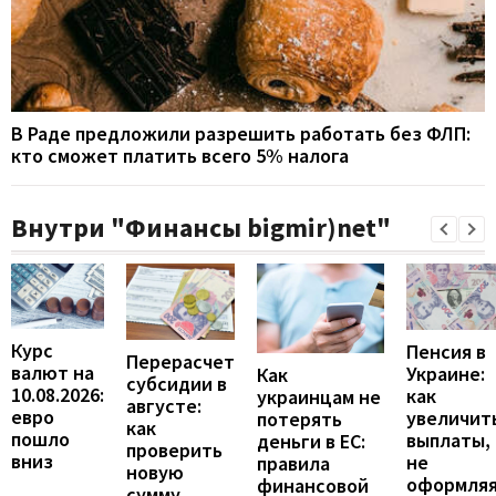
В Раде предложили разрешить работать без ФЛП:
кто сможет платить всего 5% налога
Внутри "Финансы bigmir)net"
Курс
Пенсия в
Перерасчет
валют на
Украине:
Как
субсидии в
10.08.2026:
как
украинцам не
августе:
евро
увеличит
потерять
как
пошло
выплаты,
деньги в ЕС:
проверить
вниз
не
правила
новую
оформля
финансовой
сумму