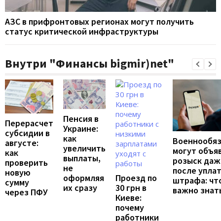
АЗС в прифронтовых регионах могут получить
статус критической инфраструктуры
Внутри "Финансы bigmir)net"
Пенсия в
Перерасчет
Украине:
субсидии в
как
Военнообя
августе:
увеличить
могут объя
как
выплаты,
розыск даж
проверить
не
после упла
новую
Проезд по
оформляя
штрафа: чт
сумму
30 грн в
их сразу
важно знат
через ПФУ
Киеве:
почему
работники