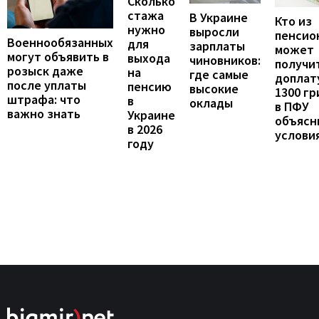
Сколько
стажа
В Украине
Кто из
нужно
выросли
пенсио
Военнообязанных
для
зарплаты
может
могут объявить в
выхода
чиновников:
получи
розыск даже
на
где самые
доплат
после уплаты
пенсию
высокие
1300 гр
штрафа: что
в
оклады
в ПФУ
важно знать
Украине
объясн
в 2026
услови
году