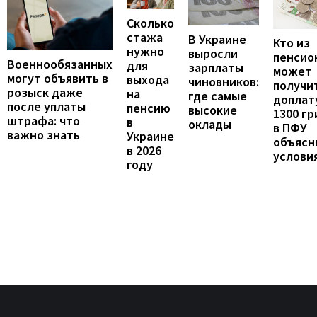
Сколько
стажа
В Украине
Кто из
нужно
выросли
пенсио
Военнообязанных
для
зарплаты
может
могут объявить в
выхода
чиновников:
получи
розыск даже
на
где самые
доплат
после уплаты
пенсию
высокие
1300 гр
штрафа: что
в
оклады
в ПФУ
важно знать
Украине
объясн
в 2026
услови
году