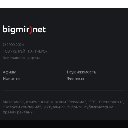
© 2000-2024,
ТОВ «КЕПРЕЙТ ПАРТНЕРС».
Все права защищены.
Афиша
Недвижимость
Новости
Финансы
Материалы, отмеченные знаками "Реклама", "PR", "Спецпроект",
"Новости компаний", "Актуально", "Промо", публикуются на
правах рекламы.