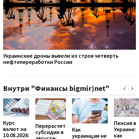
Украинские дроны вывели из строя четверть
нефтепереработки России
Внутри "Финансы bigmir)net"
Курс
Пенсия в
Перерасчет
валют на
Украине:
Как
субсидии в
10.08.2026:
как
украинцам не
августе: