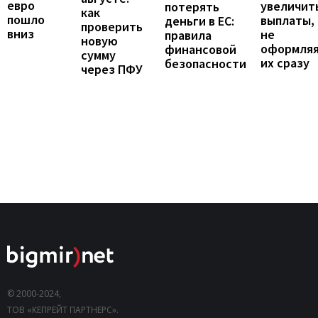
евро
увеличит
потерять
как
пошло
выплаты,
деньги в ЕС:
проверить
вниз
не
правила
новую
оформля
финансовой
сумму
их сразу
безопасности
через ПФУ
© 2000-2024,
ТОВ «КЕПРЕЙТ ПАРТНЕРС».