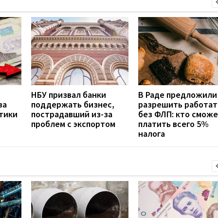
с
НБУ призвал банки
В Раде предложили
за
поддержать бизнес,
разрешить работат
тики
пострадавший из-за
без ФЛП: кто смож
проблем с экспортом
платить всего 5%
налога