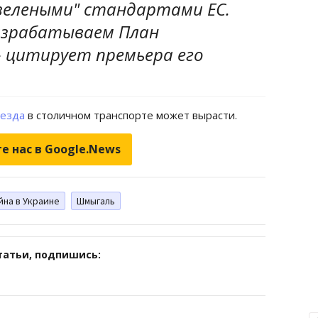
зелеными" стандартами ЕС.
азрабатываем План
- цитирует премьера его
оезда
в столичном транспорте может вырасти.
е нас в Google.News
йна в Украине
Шмыгаль
татьи, подпишись: