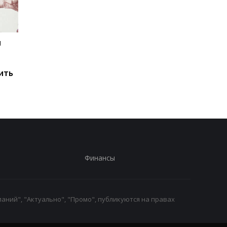
и
Мировые запасы
Остановка морского
топлива почти
коридора может
исчерпаны: эксперт
привести к снижени
ить
предупредил о рисках
производства
для Украины
железной руды
Финансы
аний", "Актуально", "Промо", публикуются на правах