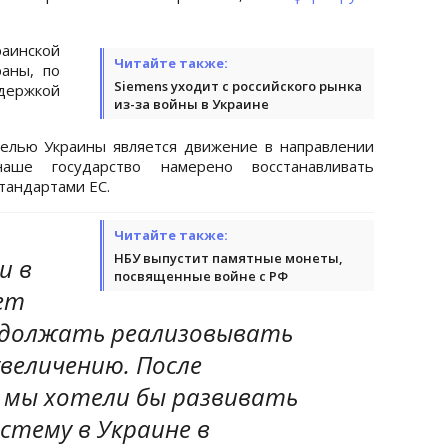
аинской
Читайте также:
раны, по
Siemens уходит с российского рынка
держкой
из-за войны в Украине
елью Украины является движение в направлении
аше государство намерено восстанавливать
стандартами ЕС.
Читайте также:
НБУ выпустит памятные монеты,
и в
посвященные войне с РФ
ет
одолжать реализовывать
величению. После
 мы хотели бы развивать
стему в Украине в