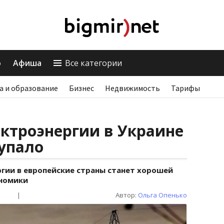
о
Афиша
Все категории
а и образование
Бизнес
Недвижимость
Тарифы
ктроэнергии в Украине
упало
ргии в европейские страны станет хорошей
номики
|
Автор:
Ольга Опенько