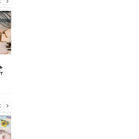
Почему в Украине не
Мобилизовать в
ь
хватает студентов
Украине могут и до 2
ет
инженерных
кого это касается
специальностей