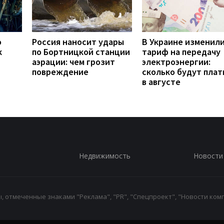
о
Россия наносит удары
В Украине изменил
к
по Бортницкой станции
тариф на передачу
аэрации: чем грозит
электроэнергии:
повреждение
сколько будут плат
в августе
Недвижимость
Новости
 отмеченные знаками "Реклама", "PR", "Спецпроект", "Новости комп