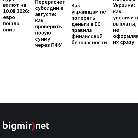
Перерасчет
валют на
Украине:
Как
субсидии в
10.08.2026:
как
украинцам не
августе:
евро
увеличит
потерять
как
пошло
выплаты,
деньги в ЕС:
проверить
вниз
не
правила
новую
оформля
финансовой
сумму
их сразу
безопасности
через ПФУ