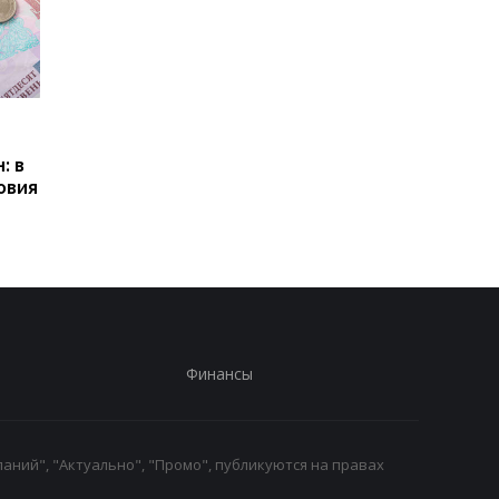
Пенсии для украинцев в
Банки усилили
Польше: кто может
контроль переводов:
: в
получать выплаты
какие операции мог
овия
заблокировать карт
Финансы
аний", "Актуально", "Промо", публикуются на правах