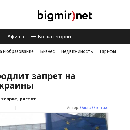
о
Афиша
Все категории
а и образование
Бизнес
Недвижимость
Тарифы
одлит запрет на
Украины
 запрет, растет
|
Автор:
Ольга Опенько