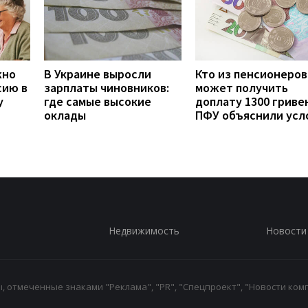
жно
В Украине выросли
Кто из пенсионеров
сию в
зарплаты чиновников:
может получить
у
где самые высокие
доплату 1300 гривен
оклады
ПФУ объяснили усл
Недвижимость
Новости
 отмеченные знаками "Реклама", "PR", "Спецпроект", "Новости комп