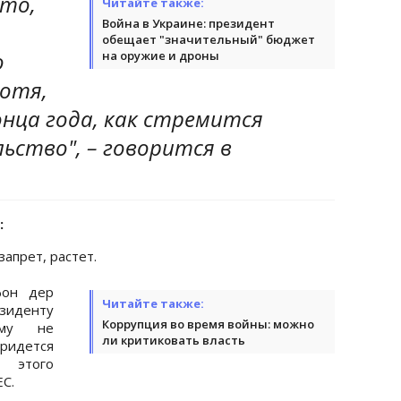
 то,
Читайте также:
Война в Украине: президент
обещает "значительный" бюджет
о
на оружие и дроны
хотя,
онца года, как стремится
ьство", – говорится в
:
запрет, растет.
фон дер
Читайте также:
иденту
Коррупция во время войны: можно
ому не
ли критиковать власть
ридется
 этого
С.