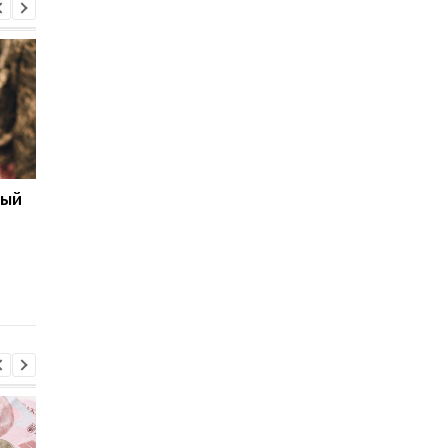
ный
Бронирование
Число украинских
работников с сентября
беженцев в ЕС вырос
2026 года: кто может
в каких странах
потерять отсрочку от
фиксируется отток
мобилизации