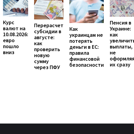
Курс
Пенсия в
Перерасчет
валют на
Украине:
Как
субсидии в
10.08.2026:
как
украинцам не
августе:
евро
увеличит
потерять
как
пошло
выплаты,
деньги в ЕС:
проверить
вниз
не
правила
новую
оформля
финансовой
сумму
их сразу
безопасности
через ПФУ