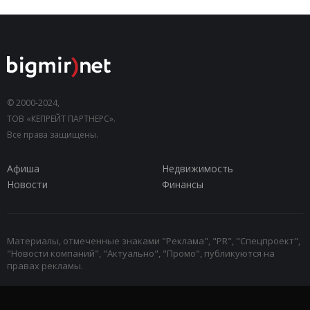
© 2000-2024,
ТОВ «КЕПРЕЙТ ПАРТНЕРС».
Все права защищены.
Афиша
Недвижимость
Новости
Финансы
Материалы, отмеченные знаками "Реклама", "PR", "Спецпроект",
"Новости компаний", "Актуально", "Промо", публикуются на
правах рекламы.