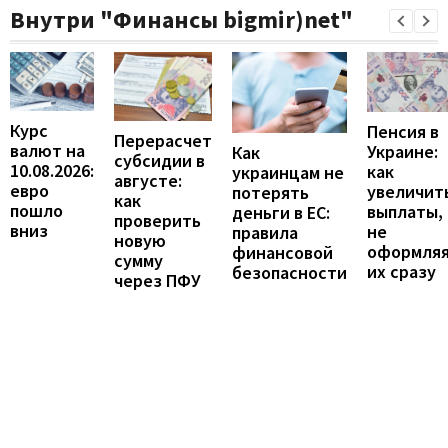
Внутри "Финансы bigmir)net"
Курс
Пенсия в
Перерасчет
валют на
Украине:
Как
субсидии в
10.08.2026:
как
украинцам не
августе:
евро
увеличит
потерять
как
пошло
выплаты,
деньги в ЕС:
проверить
вниз
не
правила
новую
оформля
финансовой
сумму
их сразу
безопасности
через ПФУ