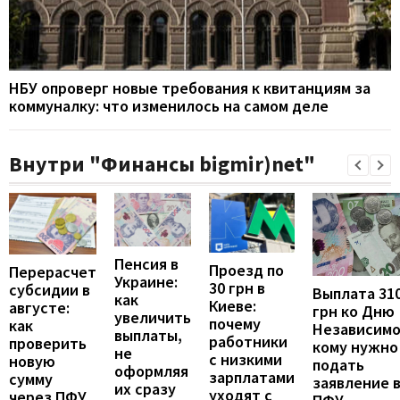
НБУ опроверг новые требования к квитанциям за
коммуналку: что изменилось на самом деле
Внутри "Финансы bigmir)net"
Пенсия в
Проезд по
Перерасчет
Украине:
30 грн в
субсидии в
Выплата 31
как
Киеве:
августе:
грн ко Дню
увеличить
почему
как
Независимо
выплаты,
работники
проверить
кому нужно
не
с низкими
новую
подать
оформляя
зарплатами
сумму
заявление 
их сразу
уходят с
через ПФУ