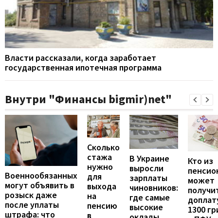
Власти рассказали, когда заработает
государственная ипотечная программа
Внутри "Финансы bigmir)net"
Сколько
стажа
В Украине
Кто из
нужно
выросли
пенсио
Военнообязанных
для
зарплаты
может
могут объявить в
выхода
чиновников:
получи
розыск даже
на
где самые
доплат
после уплаты
пенсию
высокие
1300 гр
штрафа: что
в
оклады