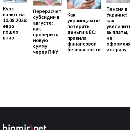
Курс
Пенсия в
Перерасчет
валют на
Украине:
Как
субсидии в
10.08.2026:
как
украинцам не
августе:
евро
увеличит
потерять
как
пошло
выплаты,
деньги в ЕС:
проверить
вниз
не
правила
новую
оформля
финансовой
сумму
их сразу
безопасности
через ПФУ