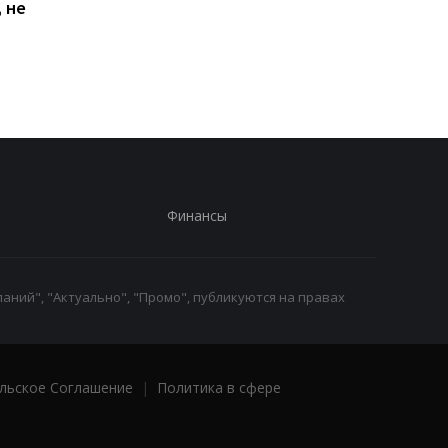
 не
Киеве: почему
Дню Независимости
работники с низкими
кому нужно подать
зарплатами уходят с
заявление в ПФУ
работы
Финансы
аний", "Актуально", "Промо", публикуются на правах
льское Соглашение
|
Политика в сфере