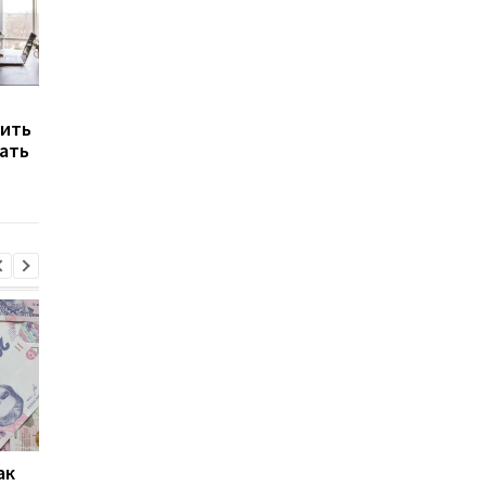
Аренда квартир в
Военные и
рить
Украине: рост цен и
переселенцы смогут
ать
сокращение
получить арестован
предложений
квартиры — АРМА
ак
Проезд по 30 грн в
Выплата 3100 грн ко