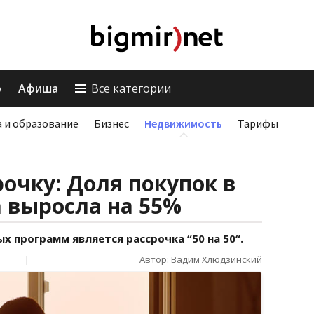
о
Афиша
Все категории
 и образование
Бизнес
Недвижимость
Тарифы
рочку: Доля покупок в
 выросла на 55%
х программ является рассрочка “50 на 50“.
|
Автор: Вадим Хлюдзинский