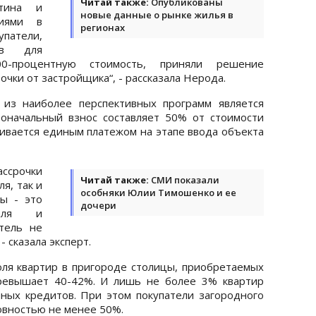
Читай также:
Опубликованы
нтина и
новые данные о рынке жилья в
ниями в
регионах
патели,
тв для
0-процентную стоимость, приняли решение
чки от застройщика“, - рассказала Нерода.
 из наиболее перспективных программ является
воначальный взнос составляет 50% от стоимости
чивается единым платежом на этапе ввода объекта
ссрочки
Читай также:
СМИ показали
я, так и
особняки Юлии Тимошенко и ее
ы - это
дочери
теля и
тель не
- сказала эксперт.
оля квартир в пригороде столицы, приобретаемых
превышает 40-42%. И лишь не более 3% квартир
ных кредитов. При этом покупатели загородного
овностью не менее 50%.