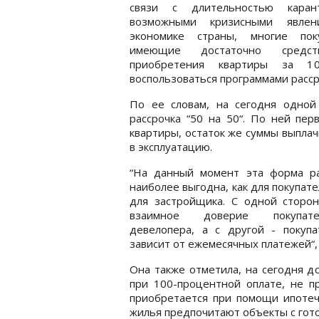
связи с длительностью кара
возможными кризисными явле
экономике страны, многие поку
имеющие достаточно средс
приобретения квартиры за 10
воспользоваться программами рассро
По ее словам, на сегодня одной
рассрочка “50 на 50“. По ней пер
квартиры, остаток же суммы выпла
в эксплуатацию.
“На данный момент эта форма ра
наиболее выгодна, как для покупател
для застройщика. С одной сторон
взаимное доверие покупа
девелопера, а с другой - покупа
зависит от ежемесячных платежей“, 
Она также отметила, на сегодня д
при 100-процентной оплате, не 
приобретается при помощи ипотеч
жилья предпочитают объекты с гот