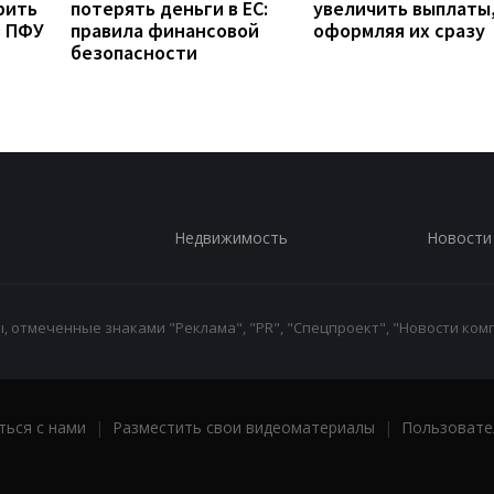
рить
потерять деньги в ЕС:
увеличить выплаты,
з ПФУ
правила финансовой
оформляя их сразу
безопасности
Недвижимость
Новости
 отмеченные знаками "Реклама", "PR", "Спецпроект", "Новости комп
ться с нами
|
Разместить свои видеоматериалы
|
Пользовате