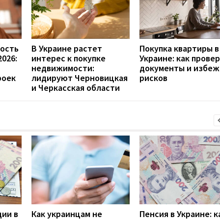
ость
В Украине растет
Покупка квартиры в
2026:
интерес к покупке
Украине: как прове
недвижимости:
документы и избеж
роек
лидируют Черновицкая
рисков
и Черкасская области
дии в
Как украинцам не
Пенсия в Украине: к