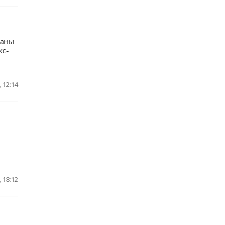
раны
кс-
 12:14
 18:12