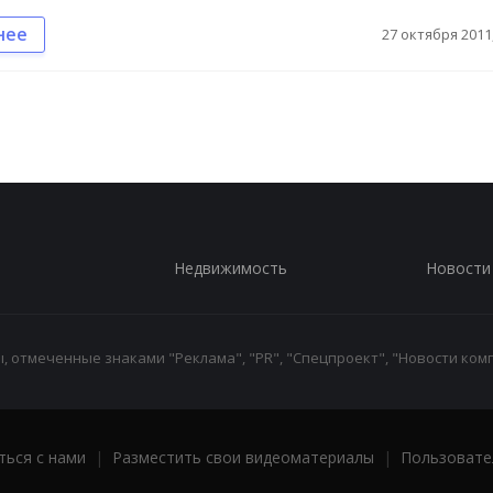
нее
27 октября 2011,
Недвижимость
Новости
 отмеченные знаками "Реклама", "PR", "Спецпроект", "Новости комп
ться с нами
|
Разместить свои видеоматериалы
|
Пользовате