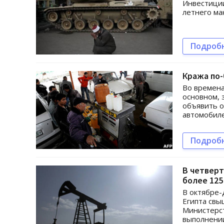
Инвестиции
летнего ма
Подроб
Кража по-
Во времена
основном, 
объявить о
автомобиле
Подроб
В четверт
более 125
В октябре-
Египта свы
Министерст
выполнении