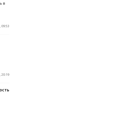
ь в
 09:53
 20:19
ость