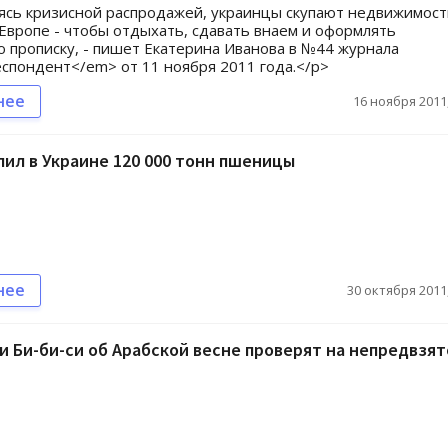
сь кризисной распродажей, украинцы скупают недвижимост
Европе - чтобы отдыхать, сдавать внаем и оформлять
 прописку, - пишет Екатерина Иванова в №44 журнала
пондент</em> от 11 ноября 2011 года.</p>
нее
16 ноября 2011,
пил в Украине 120 000 тонн пшеницы
нее
30 октября 2011,
 Би-би-си об Арабской весне проверят на непредвзят