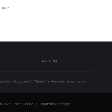
 16:57
Финансы
аний", "Актуально", "Промо", публикуются на правах
льское Соглашение
|
Политика в сфере