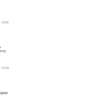
 10:03
ь
ипте
 13:39
ории