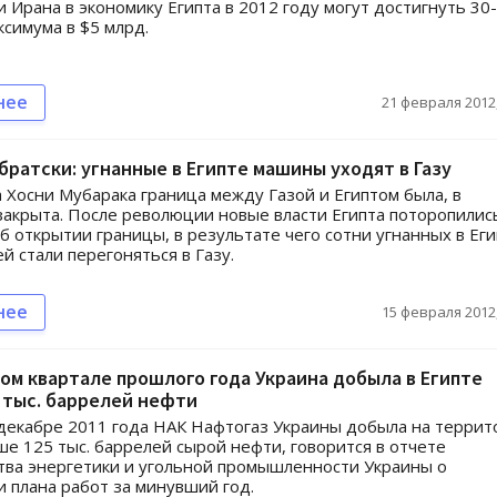
 Ирана в экономику Египта в 2012 году могут достигнуть 30-
ксимума в $5 млрд.
нее
21 февраля 2012,
братски: угнанные в Египте машины уходят в Газу
 Хосни Мубарака граница между Газой и Египтом была, в
закрыта. После революции новые власти Египта поторопилис
б открытии границы, в результате чего сотни угнанных в Ег
й стали перегоняться в Газу.
нее
15 февраля 2012,
ом квартале прошлого года Украина добыла в Египте
 тыс. баррелей нефти
декабре 2011 года НАК Нафтогаз Украины добыла на террит
ше 125 тыс. баррелей сырой нефти, говорится в отчете
ва энергетики и угольной промышленности Украины о
 плана работ за минувший год.