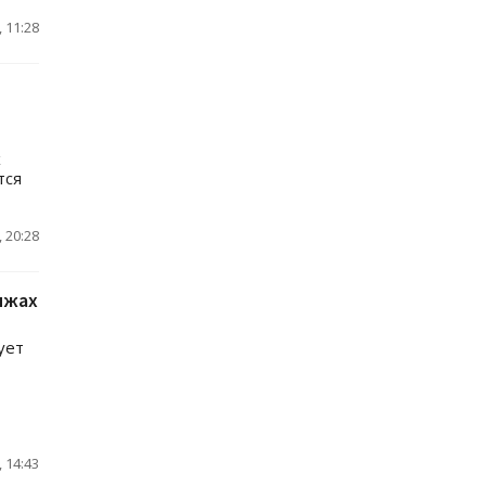
 11:28
х
тся
 20:28
яжах
ует
 14:43