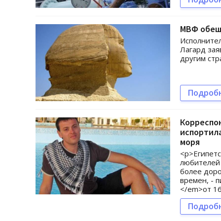
МВФ обещ
Исполните
Лагард зая
другим стр
Подроб
Корреспон
испортила
моря
<p>Египетс
любителей 
более доро
времен, -
</em>от 16
Подроб