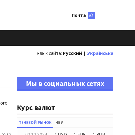
Почта
Искать
Язык сайта:
Русский
|
Українська
Мы в социальных сетях
ного
Курс валют
ТЕНЕВОЙ РЫНОК
НБУ
02.12.2024
1 USD
1 EUR
1 RUB
 03:50