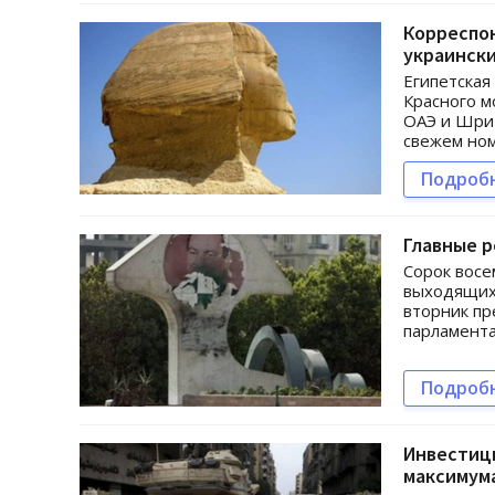
Корреспон
украинск
Египетская
Красного м
ОАЭ и Шри-
свежем но
Подроб
Главные р
Сорок восе
выходящих 
вторник пр
парламента
Подроб
Инвестици
максимум