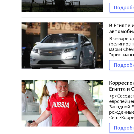
Подроб
В Египте
автомобил
В январе о
(религиозн
марки Chev
"христианск
Подроб
Корреспон
Египта и
<p>Соседст
европейцев
Западной Е
рожденные
<em>Корре
Подроб