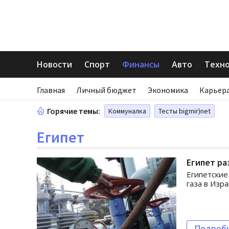
Новости
Спорт
Финансы
Авто
Техн
Главная
Личный бюджет
Экономика
Карьера
Горячие темы:
Коммуналка
Тесты bigmir)net
Египет
Египет ра
Египетские
газа в Изра
Подроб