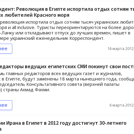
дент: Революция в Египте испортила отдых сотням т
их любителей Красного моря
 революция испортила отдых сотням тысяч украинских люби
оря и all inclusive. Туристы переориентируются на более дор
Ланку или откладывают отпуск до лучших времен, пишет в
мере украинский еженедельник Корреспондент.
нее
16 марта 2012,
едакторы ведущих египетских СМИ покинут свои пос
мь главных редакторов всех ведущих газет и журналов,
в Египте, будут заменены 18 марта нынешнего года, сообщ
едседатель Консультативного совета (верхней палаты
) страны Ахмад Фахми.
нее
6 марта 2012,
и Ирана в Египет в 2012 году достигнут 30-летнего
а