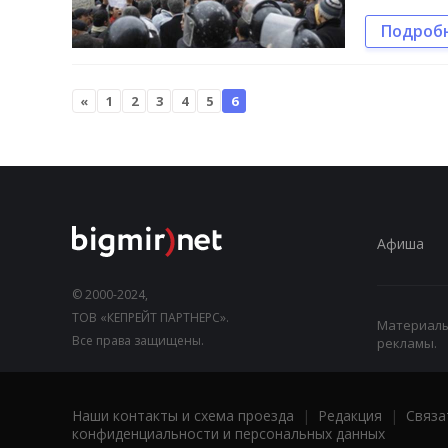
Подроб
«
1
2
3
4
5
6
Афиша
© 2000-2024,
ТОВ «КЕПРЕЙТ ПАРТНЕРС».
Материалы,
Все права защищены.
рекламы.
Наши контакты и схема проезда
|
Редакция
|
Связа
конфиденциальности и персональных данных