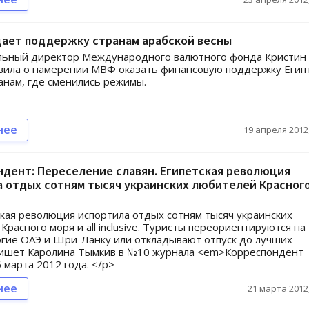
ает поддержку странам арабской весны
льный директор Международного валютного фонда Кристин
вила о намерении МВФ оказать финансовую поддержку Егип
анам, где сменились режимы.
нее
19 апреля 2012,
дент: Переселение славян. Египетская революция
 отдых сотням тысяч украинских любителей Красног
кая революция испортила отдых сотням тысяч украинских
Красного моря и all inclusive. Туристы переориентируются на
гие ОАЭ и Шри-Ланку или откладывают отпуск до лучших
 пишет Каролина Тымкив в №10 журнала <em>Корреспондент
 марта 2012 года. </p>
нее
21 марта 2012,