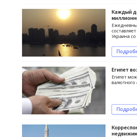
Каждый де
миллионн
Ежедневный
составляет
Украина со
Подроб
Египет во
Египет мож
валютного 
Подроб
Корреспон
недвижим