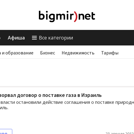
о
Афиша
Все категории
 и образование
Бизнес
Недвижимость
Тарифы
зорвал договор о поставке газа в Израиль
 власти остановили действие соглашения о поставке природ
иль.
нее
23 апреля 2012,