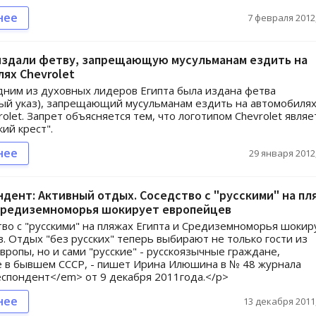
нее
7 февраля 2012,
 издали фетву, запрещающую мусульманам ездить на
ях Chevrolet
дним из духовных лидеров Египта была издана фетва
ый указ), запрещающий мусульманам ездить на автомобиля
rolet. Запрет объясняется тем, что логотипом Chevrolet являе
ий крест".
нее
29 января 2012,
дент: Активный отдых. Соседство с "русскими" на пл
 Средиземноморья шокирует европейцев
во с "русскими" на пляжах Египта и Средиземноморья шокир
. Отдых "без русских" теперь выбирают не только гости из
вропы, но и сами "русские" - русскоязычные граждане,
 в бывшем СССР, - пишет Ирина Илюшина в № 48 журнала
спондент</em> от 9 декабря 2011года.</p>
нее
13 декабря 2011,