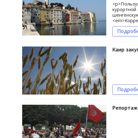
<p>Пользуя
курортной 
шенгенскую
<em>Коррес
Подроб
Каир заку
Подроб
Репортажи