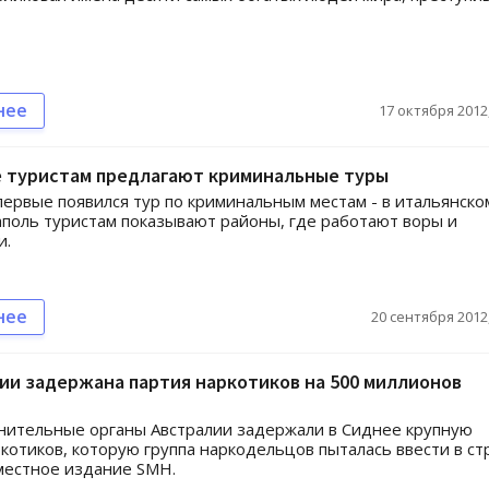
нее
17 октября 2012,
е туристам предлагают криминальные туры
первые появился тур по криминальным местам - в итальянско
поль туристам показывают районы, где работают воры и
и.
нее
20 сентября 2012,
ии задержана партия наркотиков на 500 миллионов
нительные органы Австралии задержали в Сиднее крупную
котиков, которую группа наркодельцов пыталась ввести в ст
местное издание SMH.