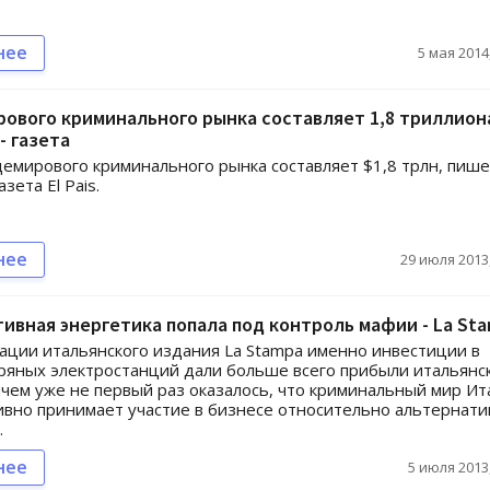
нее
5 мая 2014,
ового криминального рынка составляет 1,8 триллион
- газета
мирового криминального рынка составляет $1,8 трлн, пише
азета El Pais.
нее
29 июля 2013,
ивная энергетика попала под контроль мафии - La St
ции итальянского издания La Stampa именно инвестиции в
ряных электростанций дали больше всего прибыли итальянс
чем уже не первый раз оказалось, что криминальный мир Ит
ивно принимает участие в бизнесе относительно альтернат
.
нее
5 июля 2013,