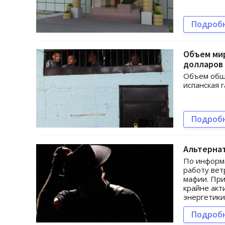
Подроб
Объем мир
долларов 
Объем обще
испанская г
Подроб
Альтернат
По информа
работу вет
мафии. При
крайне акт
энергетики
Подроб