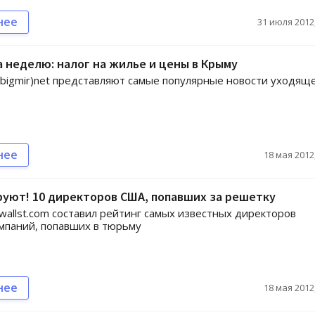
нее
31 июля 2012,
а неделю: налог на жилье и цены в Крыму
igmir)net представляют самые популярные новости уходящ
нее
18 мая 2012,
руют! 10 директоров США, попавших за решетку
wallst.com составил рейтинг самых известных директоров
мпаний, попавших в тюрьму
нее
18 мая 2012,