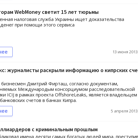
торам WebMoney светит 15 лет тюрьмы
енная налоговая служба Украины ищет доказательства
денег при помощи этого сервиса
нее
13 июня 2013,
с: журналисты раскрыли информацию о кипрских сче
 бизнесмен Дмитрий Фирташ, согласно документам,
аняемых Международым консорциумом расследовательской
ки ICIJ в рамках проекта OffshoreLeaks, является владельцем
анковских счетов в банках Кипра.
нее
5 апреля 2013,
иллиардеров с криминальным прошлым
бликовал имена десяти самых богатых людей мира, преступи