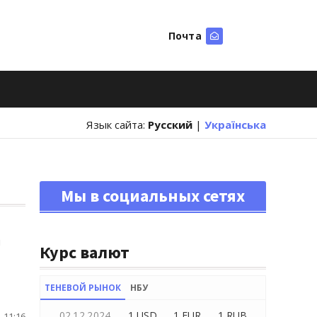
Почта
Искать
Язык сайта:
Русский
|
Українська
Мы в социальных сетях
и
Курс валют
ТЕНЕВОЙ РЫНОК
НБУ
02.12.2024
1 USD
1 EUR
1 RUB
 11:16