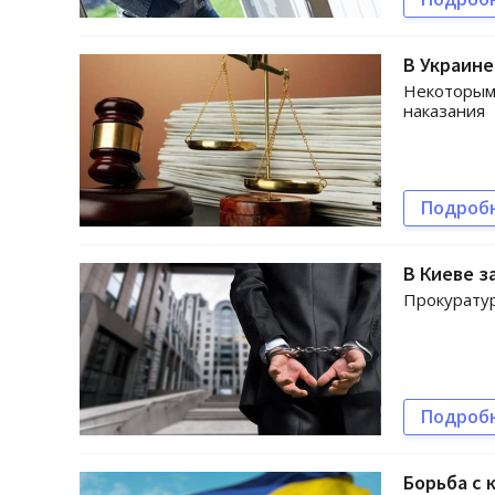
В Украине
Некоторым 
наказания
Подроб
В Киеве з
Прокурату
Подроб
Борьба с 