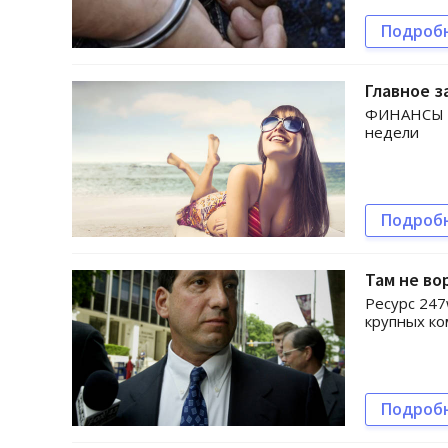
Подроб
Главное з
ФИНАНСЫ b
недели
Подроб
Там не во
Ресурс 247
крупных ко
Подроб