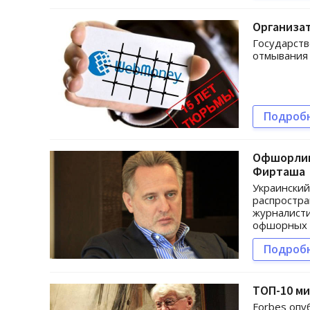
Организа
Государств
отмывания 
Подроб
Офшорлик
Фирташа
Украинский
распростр
журналисти
офшорных б
Подроб
ТОП-10 м
Forbes опу