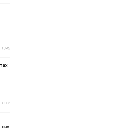
 18:45
тах
 13:06
вших