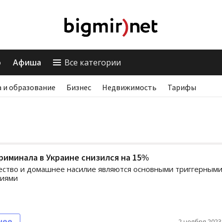
о
Афиша
Все категории
 и образование
Бизнес
Недвижимость
Тарифы
риминала в Украине снизился на 15%
ство и домашнее насилие являются основными триггерным
ниями
нее
2 ноября 2023,