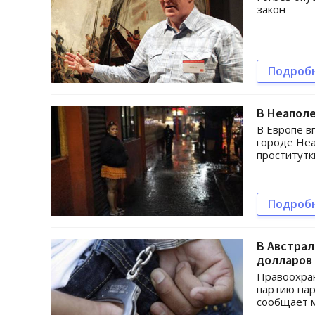
закон
Подроб
В Неапол
В Европе в
городе Неа
проститутк
Подроб
В Австрал
долларов
Правоохра
партию нар
сообщает 