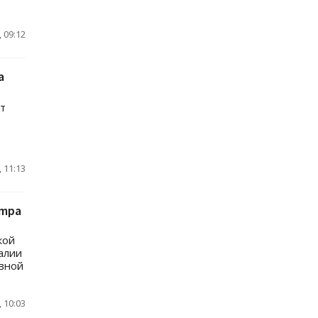
 09:12
а
т
 11:13
ampa
кой
алии
ивной
 10:03