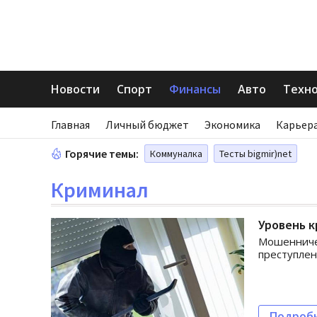
Новости
Спорт
Финансы
Авто
Техн
Главная
Личный бюджет
Экономика
Карьера
Горячие темы:
Коммуналка
Тесты bigmir)net
Криминал
Уровень к
Мошенниче
преступле
Подроб