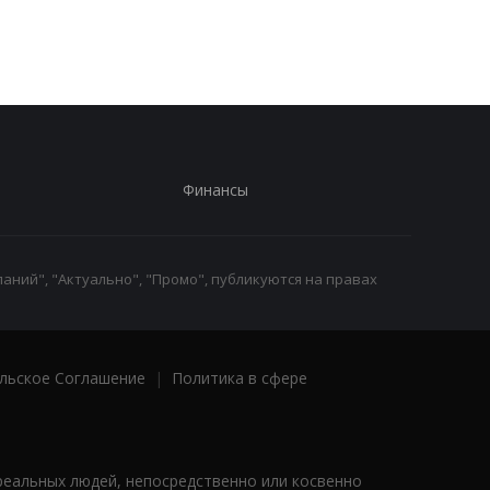
Финансы
аний", "Актуально", "Промо", публикуются на правах
льское Соглашение
|
Политика в сфере
реальных людей, непосредственно или косвенно