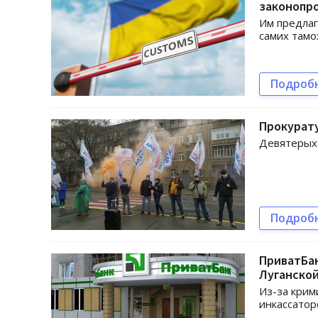
законопр
Им предлаг
самих там
Подроб
Прокурат
Девятерых 
Подроб
ПриватБан
Луганской
Из-за крим
инкассатор