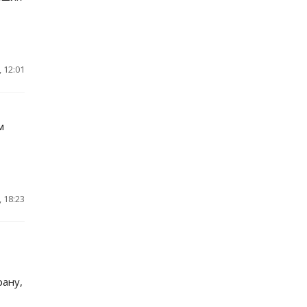
 12:01
м
 18:23
рану,