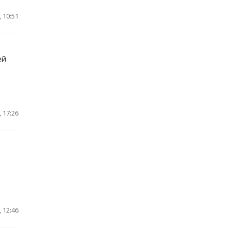
 10:51
ей
 17:26
 12:46