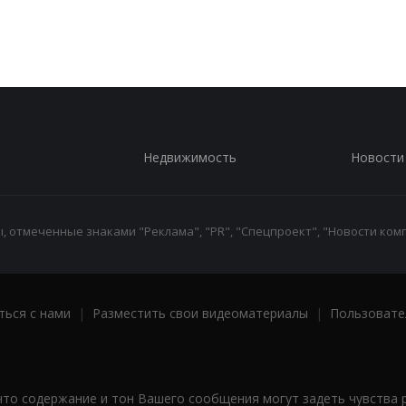
Недвижимость
Новости
 отмеченные знаками "Реклама", "PR", "Спецпроект", "Новости комп
ться с нами
|
Разместить свои видеоматериалы
|
Пользовате
что содержание и тон Вашего сообщения могут задеть чувства 