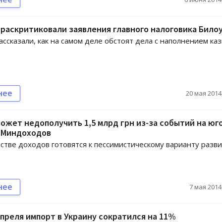
раскритиковали заявления главного налоговика Било
ассказали, как на самом деле обстоят дела с наполнением каз
нее
20 мая 2014,
жет недополучить 1,5 млрд грн из-за событий на юго
– Миндоходов
стве доходов готовятся к пессимистическому варианту разв
нее
7 мая 2014,
апреля импорт в Украину сократился на 11%