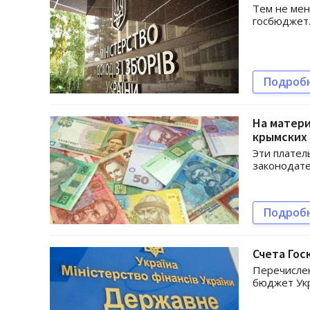
Тем не мен
госбюджет
Подроб
На матери
крымских
Эти плател
законодате
Подроб
Счета Гос
Перечислен
бюджет Укр