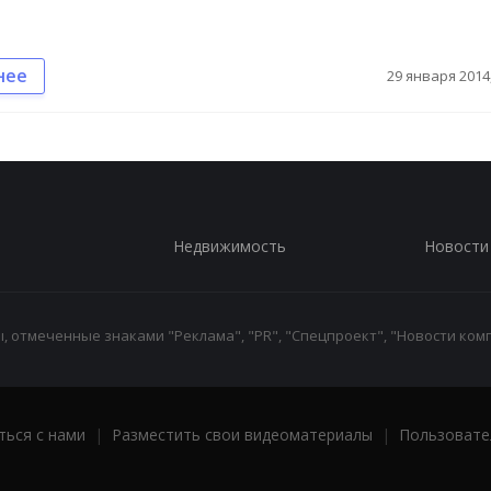
нее
29 января 2014,
Недвижимость
Новости
 отмеченные знаками "Реклама", "PR", "Спецпроект", "Новости комп
ться с нами
|
Разместить свои видеоматериалы
|
Пользовате