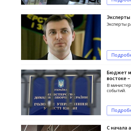
Эксперты 
Эксперты р
Подроб
Бюджет мо
востоке 
В министер
событий.
Подроб
С начала 