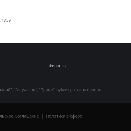
 18:59
Финансы
аний", "Актуально", "Промо", публикуются на правах
льское Соглашение
|
Политика в сфере