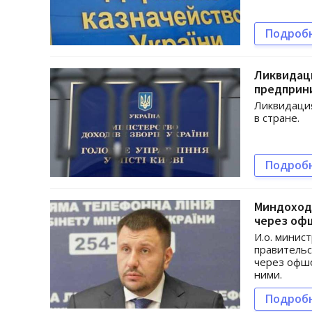
Подроб
Ликвидац
предприн
Ликвидаци
в стране.
Подроб
Миндоход
через оф
И.о. минис
правительс
через офшо
ними.
Подроб