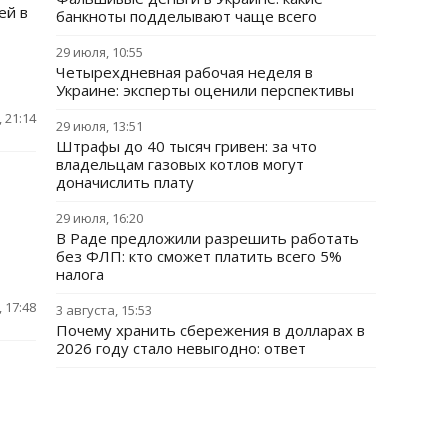
ей в
банкноты подделывают чаще всего
29 июля, 10:55
Четырехдневная рабочая неделя в
Украине: эксперты оценили перспективы
 21:14
29 июля, 13:51
Штрафы до 40 тысяч гривен: за что
владельцам газовых котлов могут
доначислить плату
29 июля, 16:20
В Раде предложили разрешить работать
без ФЛП: кто сможет платить всего 5%
налога
 17:48
3 августа, 15:53
Почему хранить сбережения в долларах в
2026 году стало невыгодно: ответ