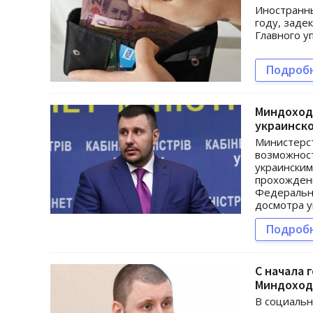
Иностранны
году, заде
Главного у
Подроб
Миндоход
украинск
Министерст
возможнос
украински
прохождени
Федеральн
досмотра у
Подроб
С начала 
Миндоход
В социальн