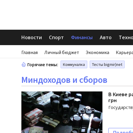
Новости
Спорт
Финансы
Авто
Техн
Главная
Личный бюджет
Экономика
Карьера
Горячие темы:
Коммуналка
Тесты bigmir)net
Миндоходов и сборов
В Киеве р
грн
Государств
Подроб