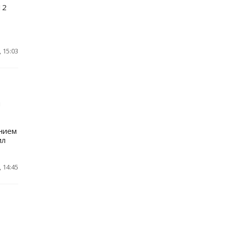
12
 15:03
и
ением
ил
 14:45