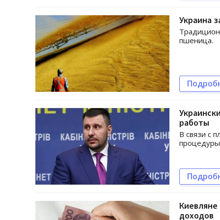
Украина з
Традиционн
пшеница.
Подроб
Украинск
работы
В связи с 
процедуры 
Подроб
Киевляне 
доходов