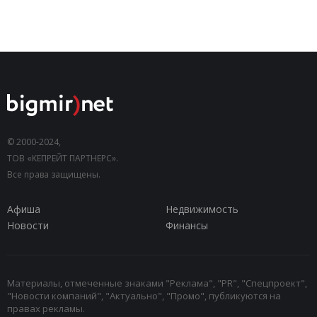
© 2000-2024,
ТОВ «КЕПРЕЙТ ПАРТНЕРС».
Все права защищены.
Афиша
Недвижимость
Новости
Финансы
Материалы, отмеченные знаками "Реклама", "PR", "Спецпроект",
"Новости компаний", "Актуально", "Промо", публикуются на
правах рекламы.