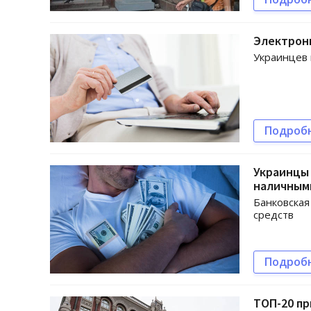
Электрон
Украинцев 
Подроб
Украинцы 
наличным
Банковская
средств
Подроб
ТОП-20 п