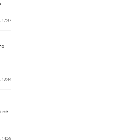
о
 17:47
по
 13:44
ы не
 14:59