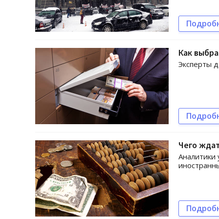
Подроб
Как выбр
Эксперты д
Подроб
Чего ждат
Аналитики 
иностранны
Подроб