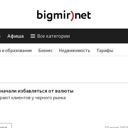
о
Афиша
Все категории
 и образование
Бизнес
Недвижимость
Тарифы
начали избавляться от валюты
рают клиентов у черного рынка
нее
27 июля 2017,