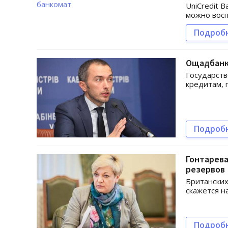
UniCredit 
можно восп
Подроб
Ощадбанк 
Государств
кредитам, 
Подроб
Гонтарева
резервов
Британских
скажется н
Подроб