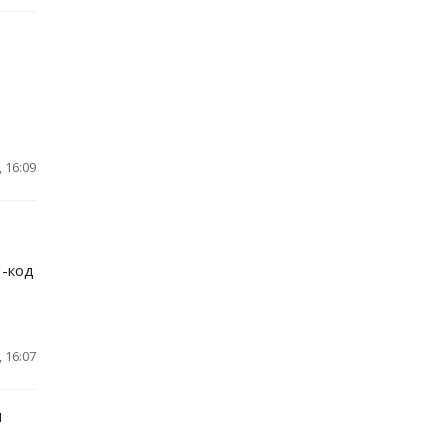
 16:09
Н-код
 16:07
й