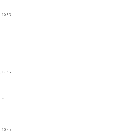
 10:59
 12:15
 с
 10:45