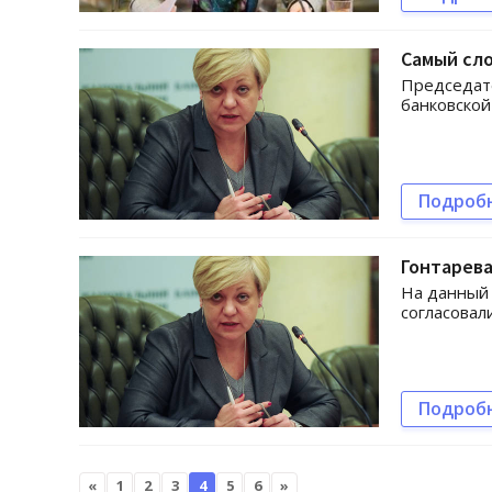
Самый сло
Председат
банковской
Подроб
Гонтарева
На данный 
согласовал
Подроб
«
1
2
3
4
5
6
»