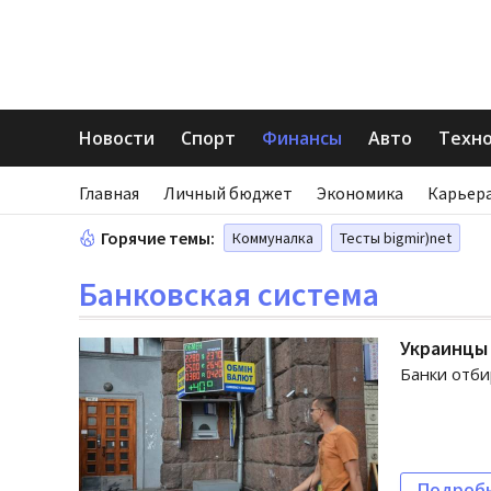
Новости
Спорт
Финансы
Авто
Техн
Главная
Личный бюджет
Экономика
Карьера
Горячие темы:
Коммуналка
Тесты bigmir)net
Банковская система
Украинцы 
Банки отби
Подроб