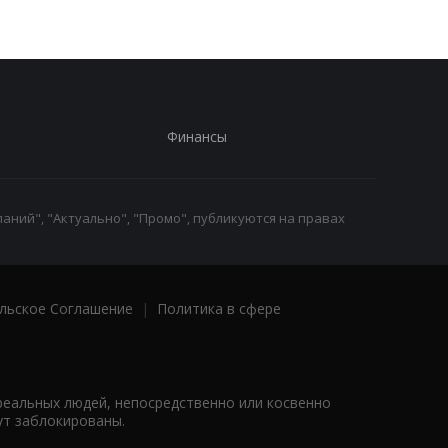
Финансы
аний", "Актуально", "Промо", публикуются на правах
льское Соглашение
|
Политика в сфере
реальных людей, непосредственно или косвенно
ут заблокированы.