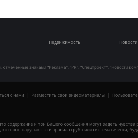
Недвижимость
Новости
 отмеченные знаками "Реклама", "PR", "Спецпроект", "Новости комп
ться с нами
|
Разместить свои видеоматериалы
|
Пользовате
что содержание и тон Вашего сообщения могут задеть чувства 
 которые нарушают эти правила грубо или систематически, буд