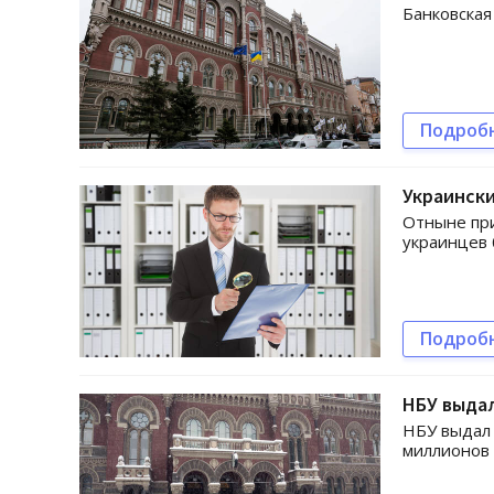
Банковская
Подроб
Украински
Отныне при
украинцев 
Подроб
НБУ выдал
НБУ выдал
миллионов 