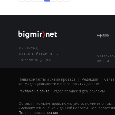
Афиша
© 2000-2024,
ТОВ «КЕПРЕЙТ ПАРТНЕРС».
Материалы,
Все права защищены.
рекламы.
Наши контакты и схема проезда
|
Редакция
|
Связа
конфиденциальности и персональных данных
Реклама на сайте:
Отдел продаж digital рекламы
Оставляя комментарий, пожалуйста, помните о том, 
имеющих отношение к данной новости. Пользователи,
Полная версия правил