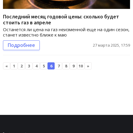
Последний месяц годовой цены: сколько будет
стоить газ в апреле
Останется ли цена на газ неизменной еще на один сезон,
станет известно ближе к маю
Подробнее
27 марта 2025, 17:59
«
1
2
3
4
5
6
7
8
9
10
»