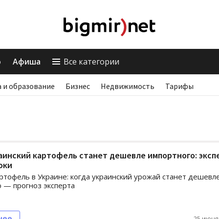
о
Афиша
Все категории
 и образование
Бизнес
Недвижимость
Тарифы
аинский картофель станет дешевле импортного: эксп
оки
ртофель в Украине: когда украинский урожай станет дешевл
 — прогноз эксперта
нее
25 июня,