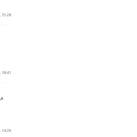
 15:28
 18:41
да
 14:26