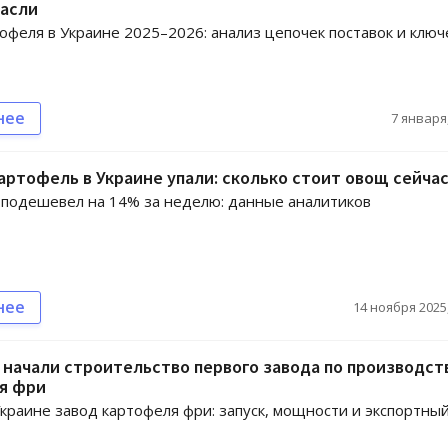
расли
офеля в Украине 2025–2026: анализ цепочек поставок и клю
нее
7 января,
артофель в Украине упали: сколько стоит овощ сейча
подешевел на 14% за неделю: данные аналитиков
нее
14 ноября 2025,
 начали строительство первого завода по производст
я фри
краине завод картофеля фри: запуск, мощности и экспортны