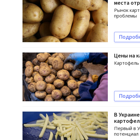
места от
Рынок карт
проблемы
Подроб
Цены на к
Картофель 
Подроб
В Украине
картофел
Первый в У
потенциал