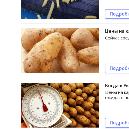
Подроб
Цены на к
Сейчас сре
Подроб
Когда в У
Цены на ка
ожидать п
Подроб