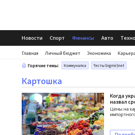
Новости
Спорт
Финансы
Авто
Техн
Главная
Личный бюджет
Экономика
Карьера
Горячие темы:
Коммуналка
Тесты bigmir)net
Картошка
Когда укр
назвал ср
Цены на ка
импортного
Подроб