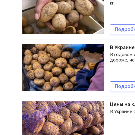
кг
Подроб
В Украин
В годовом 
дороже, че
Подроб
Цены на к
В Украине 