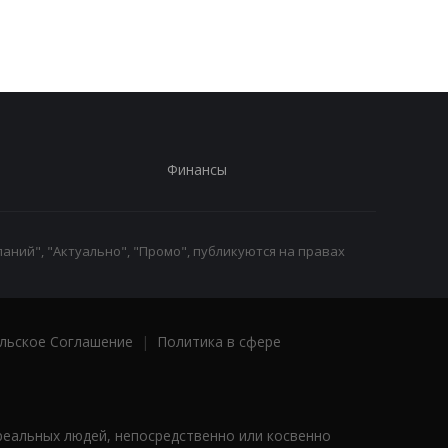
Финансы
аний", "Актуально", "Промо", публикуются на правах
льское Соглашение
|
Политика в сфере
реальных людей, непосредственно или косвенно