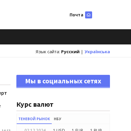
Почта
Искать
Язык сайта:
Русский
|
Українська
Мы в социальных сетях
ерт
Курс валют
е
ТЕНЕВОЙ РЫНОК
НБУ
02.12.2024
1 USD
1 EUR
1 RUB
 14:13