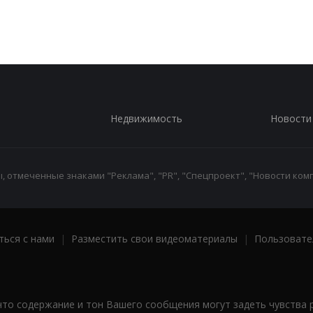
Недвижимость
Новости
 отмеченные знаками "Реклама", "PR", "Спецпроект", "Новости комп
ться с нами
|
Разместить свои видеоматериалы
|
Пользовате
что содержание и тон Вашего сообщения могут задеть чувства 