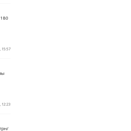
 180
 15:57
зы
 12:23
грн/