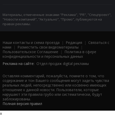
Материалы, отмеченные знаками "Реклама", "PR", "Спецпроект",
"Новости компаний", "Актуально", "Промо", публикуются на
правах рекламы.
Наши контакты и схема проезда
|
Редакция
|
Связаться с
нами
|
Разместить свои видеоматериалы
|
Пользовательское Соглашение
|
Политика в сфере
конфиденциальности и персональных данных
Реклама на сайте:
Отдел продаж digital рекламы
Оставляя комментарий, пожалуйста, помните о том, что
содержание и тон Вашего сообщения могут задеть чувства
реальных людей, непосредственно или косвенно имеющих
отношение к данной новости. Пользователи, которые
нарушают эти правила грубо или систематически, будут
заблокированы.
Полная версия правил
x