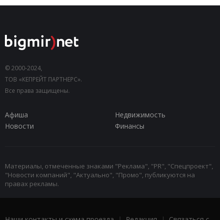
© 2000-2024,
ТОВ «КЕПРЕЙТ ПАРТНЕРС».
Все права защищены.
Афиша
Недвижимость
Новости
Финансы
Материалы, отмеченные знаками "Реклама", "PR", "Спецпроект",
"Новости компаний", "Актуально", "Промо", публикуются на
правах рекламы.
Наши контакты и схема проезда
|
Редакция
|
Связаться с