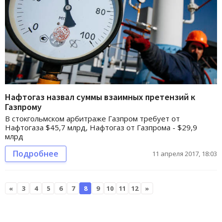
Нафтогаз назвал суммы взаимных претензий к
Газпрому
В стокгольмском арбитраже Газпром требует от
Нафтогаза $45,7 млрд, Нафтогаз от Газпрома - $29,9
млрд
Подробнее
11 апреля 2017, 18:03
«
3
4
5
6
7
8
9
10
11
12
»