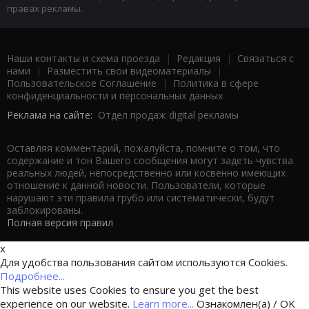
правах рекламы.
Наши контакты и схема проезда
|
Редакция
|
Связаться с
нами
|
Разместить свои видеоматериалы
|
Пользовательское Соглашение
|
Политика в сфере
конфиденциальности и персональных данных
Реклама на сайте:
Отдел продаж digital рекламы
Оставляя комментарий, пожалуйста, помните о том, что
содержание и тон Вашего сообщения могут задеть чувства
реальных людей, непосредственно или косвенно имеющих
отношение к данной новости. Пользователи, которые
нарушают эти правила грубо или систематически, будут
заблокированы.
Полная версия правил
x
Для удобства пользования сайтом используются Cookies.
Подробнее...
This website uses Cookies to ensure you get the best
experience on our website.
Learn more...
Ознакомлен(а) / OK