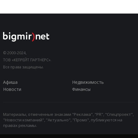
© 2000-2024,
ТОВ «КЕПРЕЙТ ПАРТНЕРС».
Все права защищены.
Афиша
Недвижимость
Новости
Финансы
Материалы, отмеченные знаками "Реклама", "PR", "Спецпроект",
"Новости компаний", "Актуально", "Промо", публикуются на
правах рекламы.