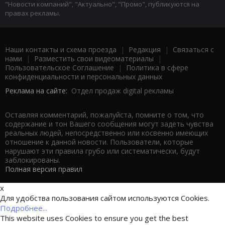
"Новости компаний", "Актуально", "Промо", публикуются на
правах рекламы.
Наши контакты и схема проезда
|
Редакция
|
Связаться с
нами
|
Разместить свои видеоматериалы
|
Пользовательское Соглашение
|
Политика в сфере
конфиденциальности и персональных данных
Реклама на сайте:
Отдел продаж digital рекламы
Оставляя комментарий, пожалуйста, помните о том, что
содержание и тон Вашего сообщения могут задеть чувства
реальных людей, непосредственно или косвенно имеющих
отношение к данной новости. Пользователи, которые
нарушают эти правила грубо или систематически, будут
заблокированы.
Полная версия правил
x
Для удобства пользования сайтом используются Cookies.
Подробнее...
This website uses Cookies to ensure you get the best