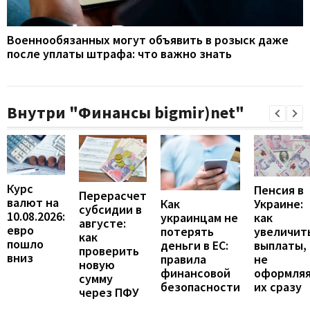
Военнообязанных могут объявить в розыск даже
после уплаты штрафа: что важно знать
Внутри "Финансы bigmir)net"
Курс
Пенсия в
Перерасчет
валют на
Украине:
Как
субсидии в
10.08.2026:
как
украинцам не
августе:
евро
увеличит
потерять
как
пошло
выплаты,
деньги в ЕС:
проверить
вниз
не
правила
новую
оформля
финансовой
сумму
их сразу
безопасности
через ПФУ