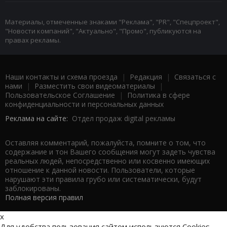
Материалы, отмеченные знаками "Реклама", "PR", "Спецпроект",
"Новости компаний", "Актуально", "Промо", публикуются на
правах рекламы.
Наши контакты и схема проезда
|
Редакция
|
Связаться с
нами
|
Разместить свои видеоматериалы
|
Пользовательское Соглашение
|
Политика в сфере
конфиденциальности и персональных данных
Реклама на сайте:
Отдел продаж digital рекламы
Оставляя комментарий, пожалуйста, помните о том, что
содержание и тон Вашего сообщения могут задеть чувства
реальных людей, непосредственно или косвенно имеющих
отношение к данной новости. Пользователи, которые
нарушают эти правила грубо или систематически, будут
заблокированы.
Полная версия правил
x
Для удобства пользования сайтом используются Cookies.