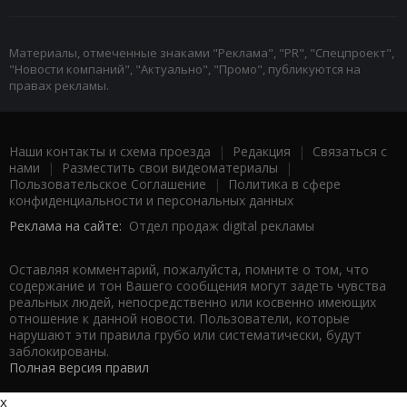
Материалы, отмеченные знаками "Реклама", "PR", "Спецпроект",
"Новости компаний", "Актуально", "Промо", публикуются на
правах рекламы.
Наши контакты и схема проезда
|
Редакция
|
Связаться с
нами
|
Разместить свои видеоматериалы
|
Пользовательское Соглашение
|
Политика в сфере
конфиденциальности и персональных данных
Реклама на сайте:
Отдел продаж digital рекламы
Оставляя комментарий, пожалуйста, помните о том, что
содержание и тон Вашего сообщения могут задеть чувства
реальных людей, непосредственно или косвенно имеющих
отношение к данной новости. Пользователи, которые
нарушают эти правила грубо или систематически, будут
заблокированы.
Полная версия правил
x