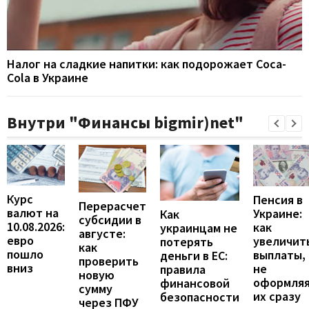
Налог на сладкие напитки: как подорожает Coca-
Cola в Украине
Внутри "Финансы bigmir)net"
Курс
Пенсия в
Перерасчет
валют на
Украине:
Как
субсидии в
10.08.2026:
как
украинцам не
августе:
евро
увеличит
потерять
как
пошло
выплаты,
деньги в ЕС:
проверить
вниз
не
правила
новую
оформля
финансовой
сумму
их сразу
безопасности
через ПФУ